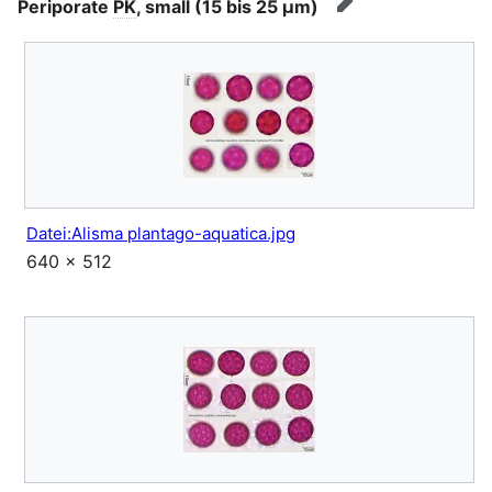
Periporate
PK
, small (15 bis 25 μm)
Bearbeiten
Datei:Alisma plantago-aquatica.jpg
640 × 512