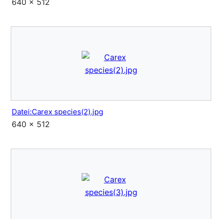
640 × 512
Datei:Carex species(2).jpg
640 × 512