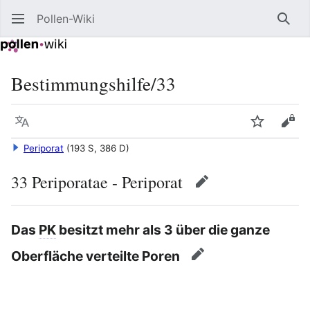
Pollen-Wiki
Such
Bestimmungshilfe/33
Sprache
Beobacht
Quel
Periporat
(193 S, 386 D)
33 Periporatae - Periporat
Bearbeiten
Das
PK
besitzt mehr als 3 über die ganze
Oberfläche verteilte Poren
Bearbeiten