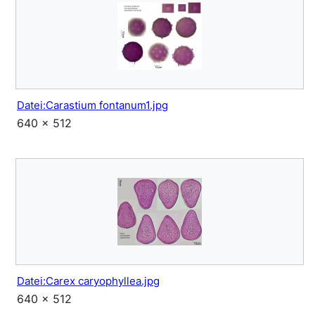
Datei:Carastium fontanum1.jpg
640 × 512
Datei:Carex caryophyllea.jpg
640 × 512