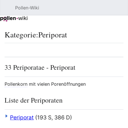
Pollen-Wiki
Such
Kategorie
:
Periporat
Sprache
Beobacht
Quel
33 Periporatae - Periporat
Bearbeiten
Pollenkorn
mit vielen Porenöffnungen
Liste der Periporaten
Bearbeiten
Periporat
(193 S, 386 D)