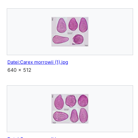
Datei:Carex morrowii (1).jpg
640 × 512