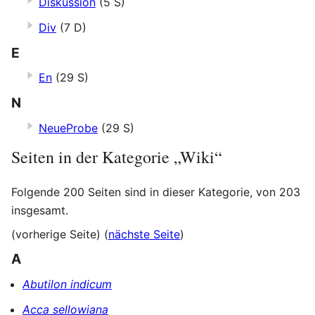
Diskussion
(5 S)
Div
(7 D)
E
En
(29 S)
N
NeueProbe
(29 S)
Seiten in der Kategorie „Wiki“
Folgende 200 Seiten sind in dieser Kategorie, von 203
insgesamt.
(vorherige Seite) (
nächste Seite
)
A
Abutilon indicum
Acca sellowiana