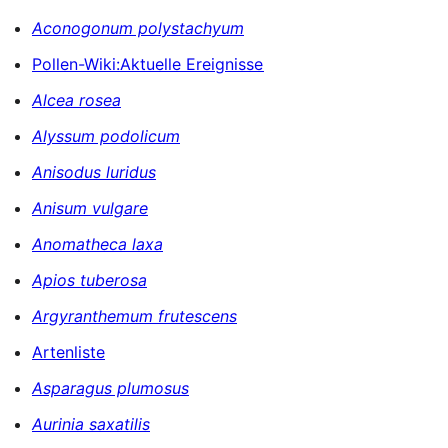
Aconogonum polystachyum
Pollen-Wiki:Aktuelle Ereignisse
Alcea rosea
Alyssum podolicum
Anisodus luridus
Anisum vulgare
Anomatheca laxa
Apios tuberosa
Argyranthemum frutescens
Artenliste
Asparagus plumosus
Aurinia saxatilis