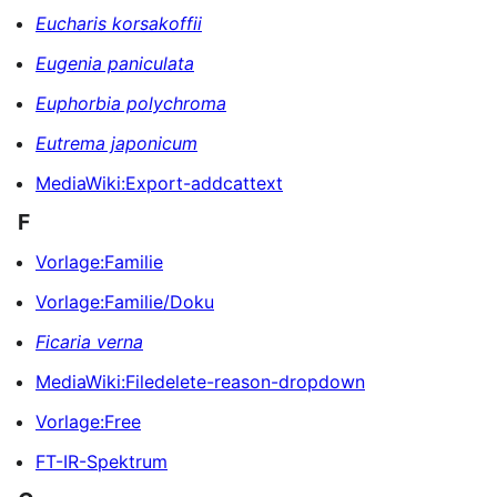
Eucharis korsakoffii
Eugenia paniculata
Euphorbia polychroma
Eutrema japonicum
MediaWiki:Export-addcattext
F
Vorlage:Familie
Vorlage:Familie/Doku
Ficaria verna
MediaWiki:Filedelete-reason-dropdown
Vorlage:Free
FT-IR-Spektrum