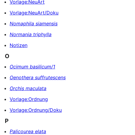
Vorlage:NeuArt
Vorlage:NeuArt/Doku
Nomaphila siamensis
Normania triphylla
Notizen
O
Ocimum basilicum/1
Oenothera suffrutescens
Orchis maculata
Vorlage:Ordnung
Vorlage:Ordnung/Doku
P
Palicourea elata