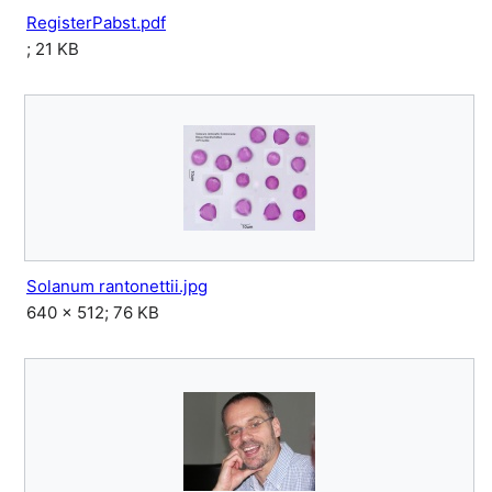
RegisterPabst.pdf
; 21 KB
Solanum rantonettii.jpg
640 × 512; 76 KB