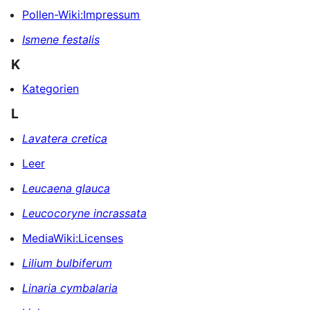
Pollen-Wiki:Impressum
Ismene festalis
K
Kategorien
L
Lavatera cretica
Leer
Leucaena glauca
Leucocoryne incrassata
MediaWiki:Licenses
Lilium bulbiferum
Linaria cymbalaria