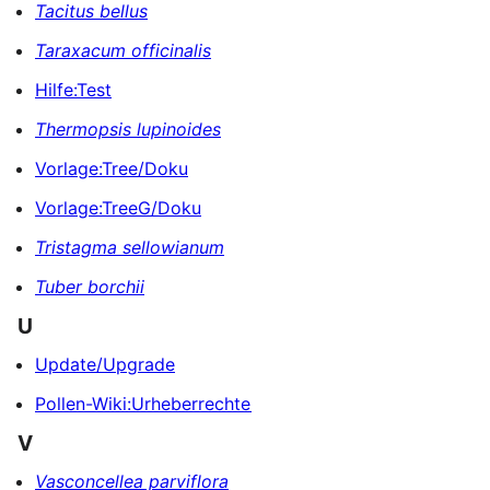
Tacitus bellus
Taraxacum officinalis
Hilfe:Test
Thermopsis lupinoides
Vorlage:Tree/Doku
Vorlage:TreeG/Doku
Tristagma sellowianum
Tuber borchii
U
Update/Upgrade
Pollen-Wiki:Urheberrechte
V
Vasconcellea parviflora