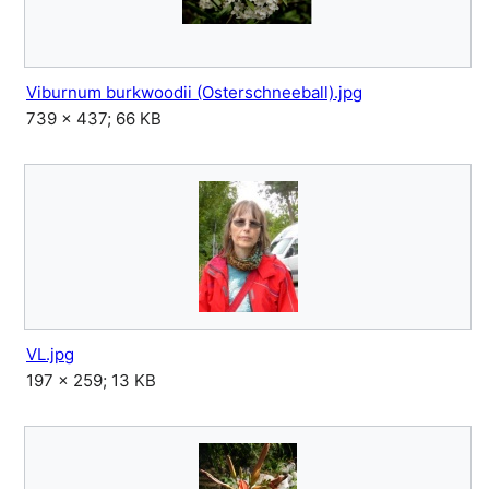
Viburnum burkwoodii (Osterschneeball).jpg
739 × 437; 66 KB
VL.jpg
197 × 259; 13 KB