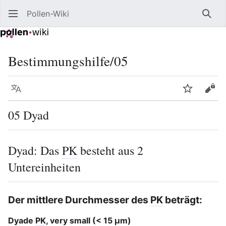
Pollen-Wiki
Such
Bestimmungshilfe/05
Sprache
Beobacht
Quel
05 Dyad
Dyad: Das
PK
besteht aus 2
Untereinheiten
Der mittlere Durchmesser des
PK
beträgt:
Dyade
PK
, very small (< 15 μm)