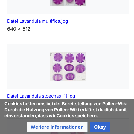
Datei:Lavandula multifida.jpg
640 × 512
Datei:Lavandula stoechas (1).jpg
640 × 512
Cookies helfen uns bei der Bereitstellung von Pollen-Wiki.
Durch die Nutzung von Pollen-Wiki erklärst du dich damit
einverstanden, dass wir Cookies speichern.
Weitere Informationen
Okay