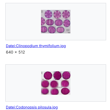
Datei:Clinopodium thymifolium.jpg
640 × 512
Datei:Codonopsis pilosula.jpg