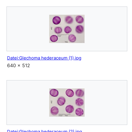
Datei:Glechoma hederaceum (1).jpg
640 × 512
Datei:Glechoma hederaceum (2).jpg