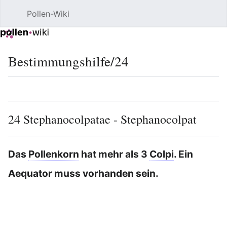
Pollen-Wiki
Such
Bestimmungshilfe/24
Sprache
Beobacht
Quel
24 Stephanocolpatae - Stephanocolpat
Bear
Das
Pollenkorn
hat mehr als 3
Colpi
. Ein
Aequator muss vorhanden sein.
Bearbeiten