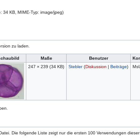
ße: 34 KB, MIME-Typ:
image/jpeg
)
rsion zu laden.
schaubild
Maße
Benutzer
Ko
247 × 239
(34 KB)
Stebler
(
Diskussion
|
Beiträge
)
MsU
ben.
atei. Die folgende Liste zeigt nur die ersten 100 Verwendungen dieser