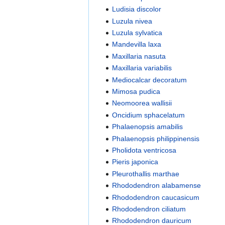
Ludisia discolor
Luzula nivea
Luzula sylvatica
Mandevilla laxa
Maxillaria nasuta
Maxillaria variabilis
Mediocalcar decoratum
Mimosa pudica
Neomoorea wallisii
Oncidium sphacelatum
Phalaenopsis amabilis
Phalaenopsis philippinensis
Pholidota ventricosa
Pieris japonica
Pleurothallis marthae
Rhododendron alabamense
Rhododendron caucasicum
Rhododendron ciliatum
Rhododendron dauricum