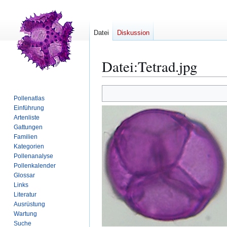
Datei
Diskussion
Datei
:
Tetrad.jpg
Zur
Zur
Pollenatlas
Navigation
Suche
Einführung
springen
springen
Artenliste
Gattungen
Familien
Kategorien
Pollenanalyse
Pollenkalender
Glossar
Links
Literatur
Ausrüstung
Wartung
Suche