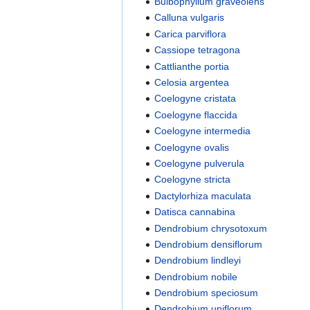
Bulbophyllum graveolens
Calluna vulgaris
Carica parviflora
Cassiope tetragona
Cattlianthe portia
Celosia argentea
Coelogyne cristata
Coelogyne flaccida
Coelogyne intermedia
Coelogyne ovalis
Coelogyne pulverula
Coelogyne stricta
Dactylorhiza maculata
Datisca cannabina
Dendrobium chrysotoxum
Dendrobium densiflorum
Dendrobium lindleyi
Dendrobium nobile
Dendrobium speciosum
Dendrobium uniflorum