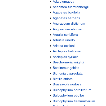
Ada glumacea
Aechmea fuerstenbergii
Agapetes buxifolia
Agapetes serpens
Angraecum distichum
Angraecum eburneum
Araujia sericifera
Arbutus unedo
Aristea ecklonii
Asclepias fruticosa
Asclepias syriaca
Beschorneria wrightii
Bestimmungshilfe
Bignonia capreolata
Bletilla striata
Brassavola nodosa
Bulbophyllum corolliferum
Bulbophyllum ebulbe
Bulbophyllum flammuliferum