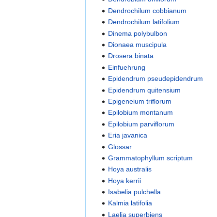
Dendrochilum cobbianum
Dendrochilum latifolium
Dinema polybulbon
Dionaea muscipula
Drosera binata
Einfuehrung
Epidendrum pseudepidendrum
Epidendrum quitensium
Epigeneium triflorum
Epilobium montanum
Epilobium parviflorum
Eria javanica
Glossar
Grammatophyllum scriptum
Hoya australis
Hoya kerrii
Isabelia pulchella
Kalmia latifolia
Laelia superbiens