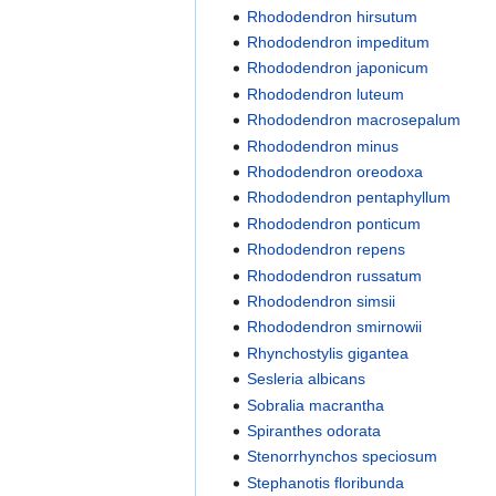
Rhododendron hirsutum
Rhododendron impeditum
Rhododendron japonicum
Rhododendron luteum
Rhododendron macrosepalum
Rhododendron minus
Rhododendron oreodoxa
Rhododendron pentaphyllum
Rhododendron ponticum
Rhododendron repens
Rhododendron russatum
Rhododendron simsii
Rhododendron smirnowii
Rhynchostylis gigantea
Sesleria albicans
Sobralia macrantha
Spiranthes odorata
Stenorrhynchos speciosum
Stephanotis floribunda