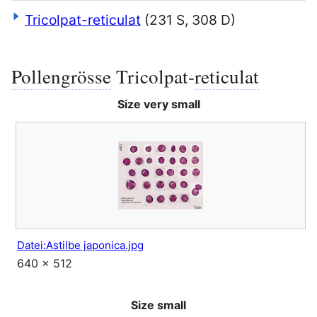
Tricolpat-reticulat
(231 S, 308 D)
Pollengrösse
Tricolpat-
reticulat
Bearbei
Size very small
Datei:Astilbe japonica.jpg
640 × 512
Size small