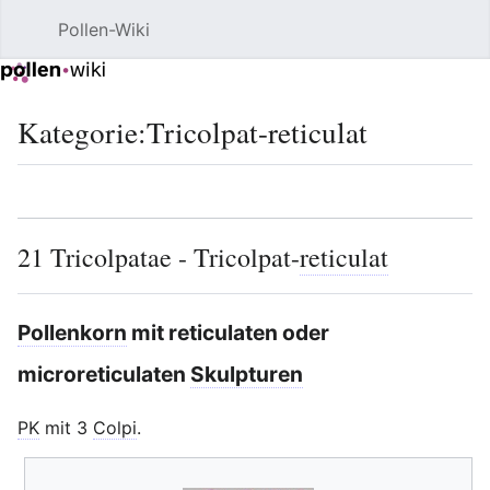
Pollen-Wiki
Such
Kategorie
:
Tricolpat-reticulat
Sprache
Beobacht
Quel
21 Tricolpatae - Tricolpat-
reticulat
Bearbeit
Pollenkorn
mit reticulaten oder
microreticulaten
Skulpturen
Bearbeiten
PK
mit 3
Colpi
.