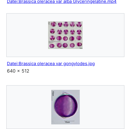
Datei:Brassica oleracea var alba Glyceringelatine.mp4
Datei:Brassica oleracea var gongylodes.jpg
640 × 512