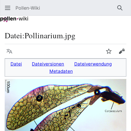
Pollen-Wiki
Such
Datei
:
Pollinarium.jpg
Sprache
Beobacht
Quel
Datei
Dateiversionen
Dateiverwendung
Metadaten