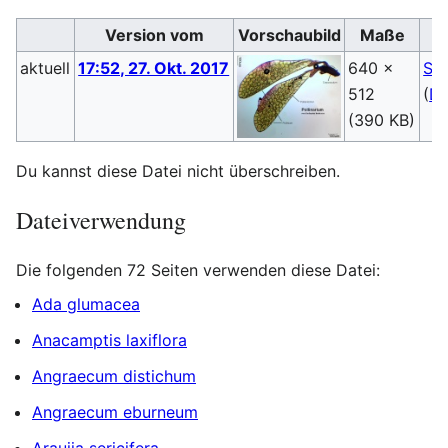
Version vom
Vorschaubild
Maße
aktuell
17:52, 27. Okt. 2017
640 ×
Ste
512
(
Di
(390 KB)
Du kannst diese Datei nicht überschreiben.
Dateiverwendung
Die folgenden 72 Seiten verwenden diese Datei:
Ada glumacea
Anacamptis laxiflora
Angraecum distichum
Angraecum eburneum