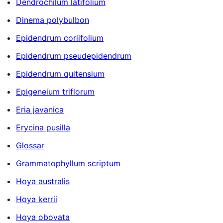
Dendrochilum latifolium
Dinema polybulbon
Epidendrum coriifolium
Epidendrum pseudepidendrum
Epidendrum quitensium
Epigeneium triflorum
Eria javanica
Erycina pusilla
Glossar
Grammatophyllum scriptum
Hoya australis
Hoya kerrii
Hoya obovata