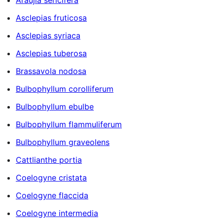
Araujia sericifera
Asclepias fruticosa
Asclepias syriaca
Asclepias tuberosa
Brassavola nodosa
Bulbophyllum corolliferum
Bulbophyllum ebulbe
Bulbophyllum flammuliferum
Bulbophyllum graveolens
Cattlianthe portia
Coelogyne cristata
Coelogyne flaccida
Coelogyne intermedia