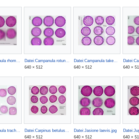
Datei:Campanula rhomboidalis.jpg
Datei:Campanula rotundifolia.jpg
Datei:Campanula takesimana.jpg
640 × 512
640 × 512
640 × 5
Datei:Campanula trachelium (2).jpg
Datei:Carpinus betulus.jpg
Datei:Jasione laevis.jpg
640 × 512
640 × 512
640 × 5