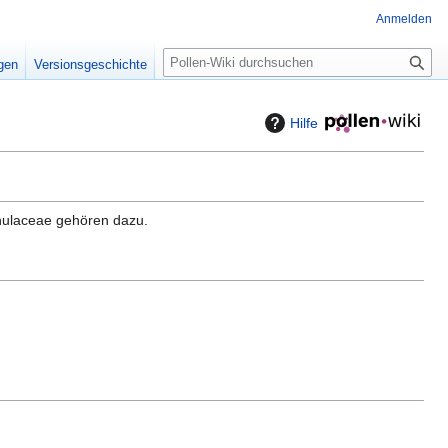
Anmelden
S
igen
Versionsgeschichte
u
c
h
Hilfe
e
anulaceae gehören dazu.