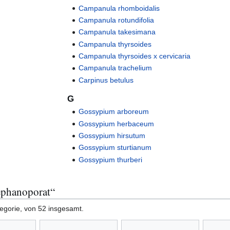
Campanula rhomboidalis
Campanula rotundifolia
Campanula takesimana
Campanula thyrsoides
Campanula thyrsoides x cervicaria
Campanula trachelium
Carpinus betulus
G
Gossypium arboreum
Gossypium herbaceum
Gossypium hirsutum
Gossypium sturtianum
Gossypium thurberi
ephanoporat“
tegorie, von 52 insgesamt.