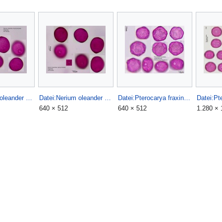
Datei:Nerium oleander (1).jpg
Datei:Nerium oleander (2).jpg
Datei:Pterocarya fraxinifolia.jpg
640 × 512
640 × 512
1.280 × 