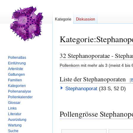
Kategorie
Diskussion
Kategorie
:
Stephanop
32 Stephanoporatae - Stepha
Zur
Zur
Pollenatlas
Navigation
Suche
Einführung
Pollenkorn
mit mehr als 3 (meist 4 bis
springen
springen
Artenliste
Gattungen
Liste der Stephanoporaten
[
B
Familien
Kategorien
Stephanoporat
(33 S, 52 D)
Pollenanalyse
Pollenkalender
Glossar
Links
Pollengrösse
Stephanopo
Literatur
Ausrüstung
Wartung
Suche