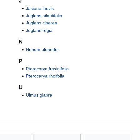
J
Jasione laevis
Juglans ailantifolia
Juglans cinerea
Juglans regia
N
Nerium oleander
P
Pterocarya fraxinifolia
Pterocarya rhoifolia
U
Ulmus glabra