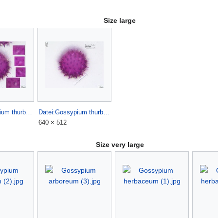
Size large
Datei:Gossypium thurberi (2).jpg
Datei:Gossypium thurberi (3).jpg
640 × 512
Size very large