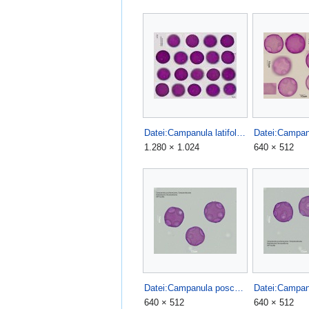
Datei:Campanula latifolia.jpg
1.280 × 1.024
640 × 512
Datei:Campanula poscharskyana (4).jpg
640 × 512
640 × 512