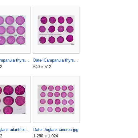
Datei:Campanula thyrsoides x cervicaria.jpg
Datei:Campanula thyrsoides.jpg
12
640 × 512
Datei:Juglans ailantifolia.jpg
Datei:Juglans cinerea.jpg
12
1.280 × 1.024