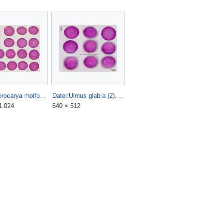
Datei:Pterocarya rhoifolia.jpg
Datei:Ulmus glabra (2).jpg
1.024
640 × 512