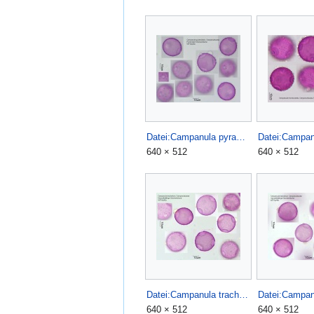
Datei:Campanula pyramidalis.jpg
640 × 512
640 × 512
Datei:Campanula trachelium (1).jpg
640 × 512
640 × 512