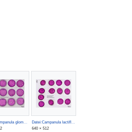
Datei:Campanula glomerata.jpg
Datei:Campanula lactiflora.jpg
12
640 × 512