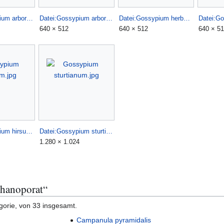
Datei:Gossypium arboreum (2).jpg
Datei:Gossypium arboreum (3).jpg
Datei:Gossypium herbaceum (1).jpg
640 × 512
640 × 512
640 × 5
Datei:Gossypium hirsutum.jpg
Datei:Gossypium sturtianum.jpg
1.280 × 1.024
phanoporat“
gorie, von 33 insgesamt.
Campanula pyramidalis