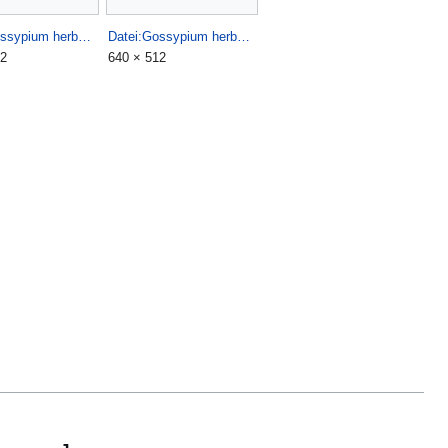
Datei:Gossypium herbaceum (2).jpg
Datei:Gossypium herbaceum (3).jpg
12
640 × 512