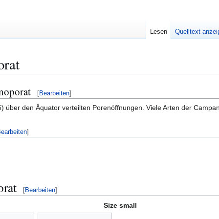
Lesen
Quelltext anze
orat
noporat
[
Bearbeiten
]
 6) über den Äquator verteilten Porenöffnungen. Viele Arten der Camp
earbeiten
]
rat
[
Bearbeiten
]
Size small