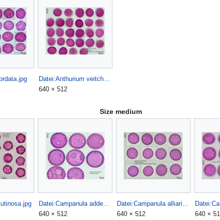
ordata.jpg
Datei:Anthurium veitchii.jpg
640 × 512
Size medium
lutinosa.jpg
Datei:Campanula addenda.jpg
Datei:Campanula alliariifolia.jpg
640 × 512
640 × 512
640 × 5