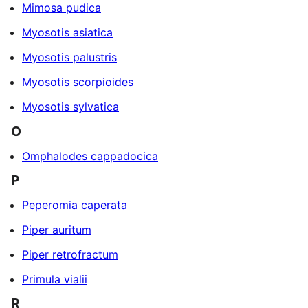
Mimosa pudica
Myosotis asiatica
Myosotis palustris
Myosotis scorpioides
Myosotis sylvatica
O
Omphalodes cappadocica
P
Peperomia caperata
Piper auritum
Piper retrofractum
Primula vialii
R