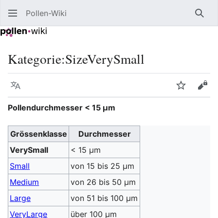
Pollen-Wiki
Such
Kategorie
:
SizeVerySmall
Sprache
Beobacht
Quel
Pollendurchmesser < 15 μm
Grössenklasse
Durchmesser
VerySmall
< 15 μm
Small
von 15 bis 25 μm
Medium
von 26 bis 50 μm
Large
von 51 bis 100 μm
VeryLarge
über 100 μm