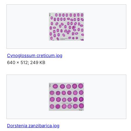
Cynoglossum creticum.jpg
640 × 512; 249 KB
Dorstenia zanzibarica.jpg