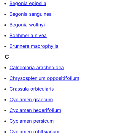
Begonia epipsila
Begonia sanguinea
Begonia wollnyi
Boehmeria nivea
Brunnera macrophylla
C
Calceolaria arachnoidea
Chrysosplenium oppositifolium
Crassula orbicularis
Cyclamen graecum
Cyclamen hederifolium
Cyclamen persicum
Cyclamen rohlfsianum