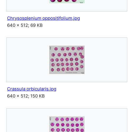
Chrysosplenium oppositifolium.jpg
640 × 512; 69 KB
Crassula orbicularis.jpg
640 × 512; 150 KB