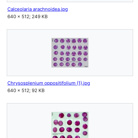
Calceolaria arachnoidea.jpg
640 × 512; 249 KB
Chrysosplenium oppositifolium (1).jpg
640 × 512; 92 KB