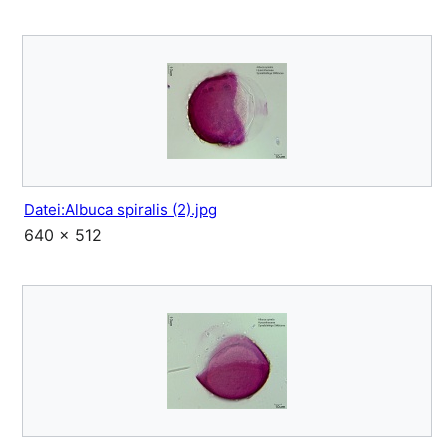
Datei:Albuca spiralis (2).jpg
640 × 512