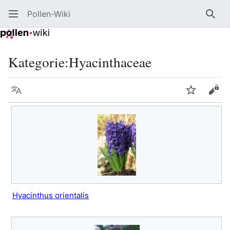
Pollen-Wiki
Such
Kategorie
:
Hyacinthaceae
Sprache
Beobacht
Quel
Hyacinthus orientalis