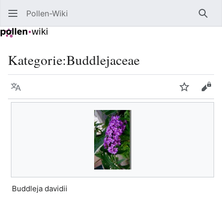
Pollen-Wiki
Such
Kategorie
:
Buddlejaceae
Sprache
Beobacht
Quel
Buddleja davidii