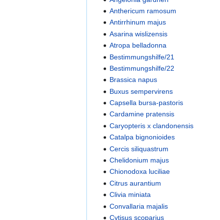
Anthericum ramosum
Antirrhinum majus
Asarina wislizensis
Atropa belladonna
Bestimmungshilfe/21
Bestimmungshilfe/22
Brassica napus
Buxus sempervirens
Capsella bursa-pastoris
Cardamine pratensis
Caryopteris x clandonensis
Catalpa bignonioides
Cercis siliquastrum
Chelidonium majus
Chionodoxa luciliae
Citrus aurantium
Clivia miniata
Convallaria majalis
Cytisus scoparius