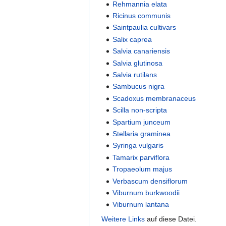
Rehmannia elata
Ricinus communis
Saintpaulia cultivars
Salix caprea
Salvia canariensis
Salvia glutinosa
Salvia rutilans
Sambucus nigra
Scadoxus membranaceus
Scilla non-scripta
Spartium junceum
Stellaria graminea
Syringa vulgaris
Tamarix parviflora
Tropaeolum majus
Verbascum densiflorum
Viburnum burkwoodii
Viburnum lantana
Weitere Links
auf diese Datei.