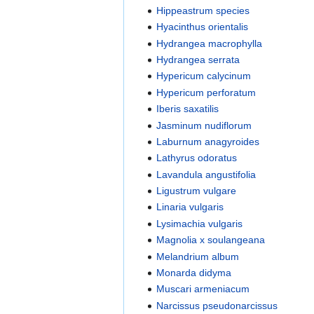
Hippeastrum species
Hyacinthus orientalis
Hydrangea macrophylla
Hydrangea serrata
Hypericum calycinum
Hypericum perforatum
Iberis saxatilis
Jasminum nudiflorum
Laburnum anagyroides
Lathyrus odoratus
Lavandula angustifolia
Ligustrum vulgare
Linaria vulgaris
Lysimachia vulgaris
Magnolia x soulangeana
Melandrium album
Monarda didyma
Muscari armeniacum
Narcissus pseudonarcissus