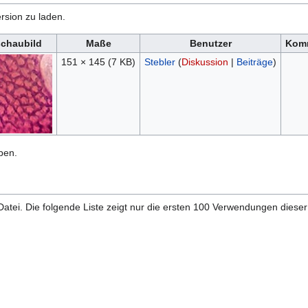
rsion zu laden.
schaubild
Maße
Benutzer
Kom
151 × 145
(7 KB)
Stebler
(
Diskussion
|
Beiträge
)
ben.
atei. Die folgende Liste zeigt nur die ersten 100 Verwendungen dieser