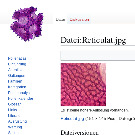
Datei
Diskussion
Datei
:
Reticulat.jpg
Zur
Zur
Pollenatlas
Navigation
Suche
Einführung
springen
springen
Artenliste
Gattungen
Familien
Kategorien
Pollenanalyse
Pollenkalender
Glossar
Links
Es ist keine höhere Auflösung vorhanden.
Literatur
Reticulat.jpg
(151 × 145 Pixel, Dateig
Ausrüstung
Wartung
Dateiversionen
Suche