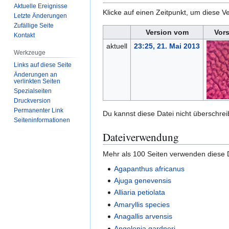
Aktuelle Ereignisse
Klicke auf einen Zeitpunkt, um diese Ve
Letzte Änderungen
Zufällige Seite
Version vom
Vor
Kontakt
aktuell
23:25, 21. Mai 2013
Werkzeuge
Links auf diese Seite
Änderungen an
verlinkten Seiten
Spezialseiten
Druckversion
Permanenter Link
Du kannst diese Datei nicht überschrei
Seiten­­informationen
Dateiverwendung
Mehr als 100 Seiten verwenden diese D
Agapanthus africanus
Ajuga genevensis
Alliaria petiolata
Amaryllis species
Anagallis arvensis
Angelonia gardneri