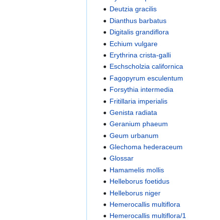
Deutzia gracilis
Dianthus barbatus
Digitalis grandiflora
Echium vulgare
Erythrina crista-galli
Eschscholzia californica
Fagopyrum esculentum
Forsythia intermedia
Fritillaria imperialis
Genista radiata
Geranium phaeum
Geum urbanum
Glechoma hederaceum
Glossar
Hamamelis mollis
Helleborus foetidus
Helleborus niger
Hemerocallis multiflora
Hemerocallis multiflora/1