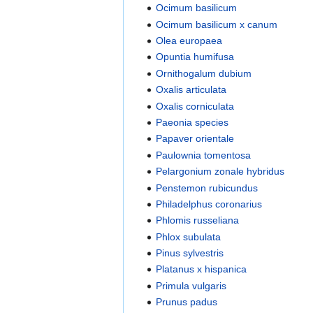
Ocimum basilicum
Ocimum basilicum x canum
Olea europaea
Opuntia humifusa
Ornithogalum dubium
Oxalis articulata
Oxalis corniculata
Paeonia species
Papaver orientale
Paulownia tomentosa
Pelargonium zonale hybridus
Penstemon rubicundus
Philadelphus coronarius
Phlomis russeliana
Phlox subulata
Pinus sylvestris
Platanus x hispanica
Primula vulgaris
Prunus padus