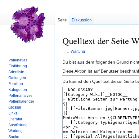
Seite
Diskussion
Quelltext der Seite 
←
Wartung
Pollenatlas
Zur
Zur
Du bist aus dem folgenden Grund nicht 
Einführung
Navigation
Suche
Diese Aktion ist auf Benutzer beschrän
Artenliste
springen
springen
Gattungen
Du kannst den Quelltext dieser Seite b
Familien
Kategorien
Pollenanalyse
Pollenkalender
Glossar
Links
Literatur
Ausrüstung
Wartung
Suche