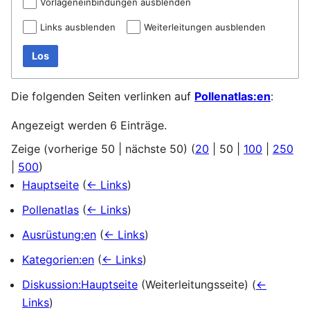
Vorlageneinbindungen ausblenden
Links ausblenden
Weiterleitungen ausblenden
Los
Die folgenden Seiten verlinken auf
Pollenatlas:en
:
Angezeigt werden 6 Einträge.
Zeige (
vorherige 50
|
nächste 50
) (
20
|
50
|
100
|
250
|
500
)
Hauptseite
(
← Links
)
Pollenatlas
(
← Links
)
Ausrüstung:en
(
← Links
)
Kategorien:en
(
← Links
)
Diskussion:Hauptseite
(Weiterleitungsseite)
(
←
Links
)