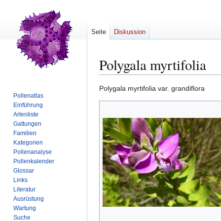
Seite
Diskussion
Polygala myrtifolia
Zur
Zur
Polygala myrtifolia var. grandiflora
Pollenatlas
Navigation
Suche
Einführung
springen
springen
Artenliste
Gattungen
Familien
Kategorien
Pollenanalyse
Pollenkalender
Glossar
Links
Literatur
Ausrüstung
Wartung
Suche