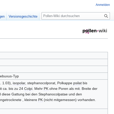
Anmelden
S
igen
Versionsgeschichte
u
c
h
e
aebuxus-Typ
. 1.03),
isopolar
, stephanocolporat, Polkappe
psilat
bis
t ca. bis zu 24
Colpi
. Mehr
PK
ohne Poren als mit. Breite der
 diese Gattung bei den Stephanocolpatae und den
ingetrocknete , kleinere
PK
(nicht mitgemessen) vorhanden.