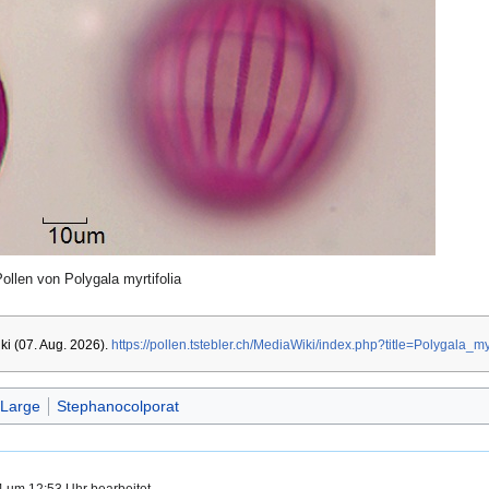
ollen von Polygala myrtifolia
iki (07. Aug. 2026).
https://pollen.tstebler.ch/MediaWiki/index.php?title=Polygala_myr
eLarge
Stephanocolporat
4 um 12:53 Uhr bearbeitet.