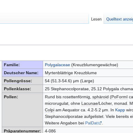
Lesen
Quelltext anze
Familie:
Polygalaceae
(Kreuzblumengewächse)
Deutscher Name:
Myrtenblättrige Kreuzblume
Pollengrösse
:
54 (51.3-54.6) μm (Large)
Pollenklasse
:
25 Stephanocolporatae, 25.12 Polygala cham
Pollen:
Rund bis rosettenförmig,
sphäroid
(
PoFormI
ca
microrugulat, ohne
Lacunae
/Löcher, monad. Mi
Colpi
am Aequator ca. 4.2-5.2 μm. In
Kapp
wird
Stephanocolporatae aufgelistet. Viele bereits e
Weitere Angaben bei
PalDat
.
Präparatenummer:
4-086