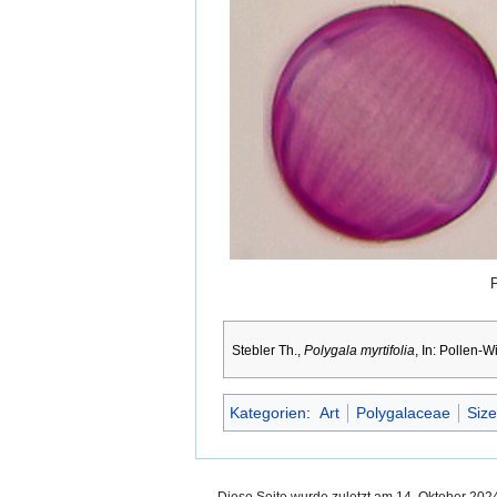
P
Stebler Th.,
Polygala myrtifolia
, In: Pollen-W
Kategorien
:
Art
Polygalaceae
Siz
Diese Seite wurde zuletzt am 14. Oktober 202