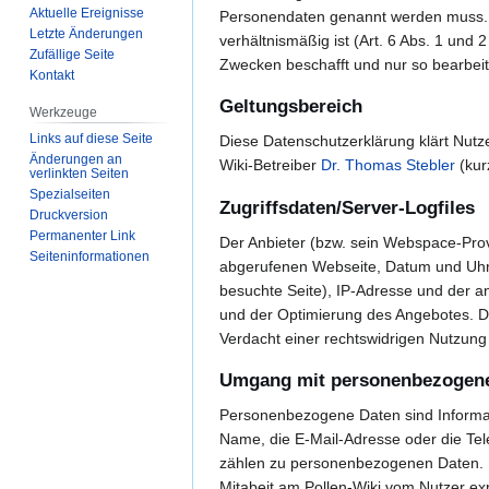
Aktuelle Ereignisse
Personendaten genannt werden muss. W
Letzte Änderungen
verhältnismäßig ist (Art. 6 Abs. 1 un
Zufällige Seite
Zwecken beschafft und nur so bearbeite
Kontakt
Geltungsbereich
Werkzeuge
Links auf diese Seite
Diese Datenschutzerklärung klärt Nut
Änderungen an
Wiki-Betreiber
Dr. Thomas Stebler
(kur
verlinkten Seiten
Spezialseiten
Zugriffsdaten/Server-Logfiles
Druckversion
Permanenter Link
Der Anbieter (bzw. sein Webspace-Prov
Seiten­­informationen
abgerufenen Webseite, Datum und Uhrze
besuchte Seite), IP-Adresse und der an
und der Optimierung des Angebotes. Der
Verdacht einer rechtswidrigen Nutzung
Umgang mit personenbezogen
Personenbezogene Daten sind Informati
Name, die E-Mail-Adresse oder die Te
zählen zu personenbezogenen Daten. 
Mitabeit am Pollen-Wiki vom Nutzer expl