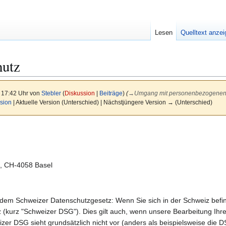
Lesen
Quelltext anze
hutz
 17:42 Uhr von
Stebler
(
Diskussion
|
Beiträge
)
(
→
Umgang mit personenbezogenen
sion
| Aktuelle Version (Unterschied) | Nächstjüngere Version → (Unterschied)
2, CH-4058 Basel
em Schweizer Datenschutzgesetz: Wenn Sie sich in der Schweiz befind
kurz "Schweizer DSG"). Dies gilt auch, wenn unsere Bearbeitung Ihrer 
izer DSG sieht grundsätzlich nicht vor (anders als beispielsweise die