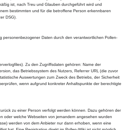
ßig ist, nach Treu und Glauben durchgeführt wird und
einem bestimmten und für die betroffene Person erkennbaren
zer DSG).
g personenbezogener Daten durch den verantwortlichen Pollen-
erverlogfiles). Zu den Zugriffsdaten gehören: Name der
rsion, das Betriebssystem des Nutzers, Referrer URL (die zuvor
statistische Auswertungen zum Zweck des Betriebs, der Sicherheit
überprüfen, wenn aufgrund konkreter Anhaltspunkte der berechtigte
zurück zu einer Person verfolgt werden können. Dazu gehören der
aften oder welche Webseiten von jemandem angesehen wurden
se) werden von dem Anbieter nur dann erhoben, wenn eine
gt hat. Eine Registration direkt im Pollen-Wiki ist nicht möglich.