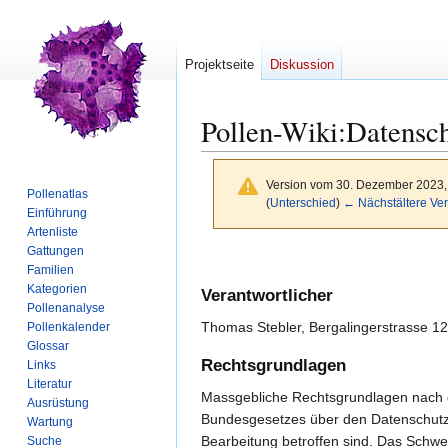
Projektseite
Diskussion
Pollen-Wiki
:
Datensc
Version vom 30. Dezember 2023,
Pollenatlas
(
Unterschied
)
← Nächstältere Ver
Einführung
Artenliste
Gattungen
Zur
Zur
Familien
Navigation
Suche
Kategorien
Verantwortlicher
springen
springen
Pollenanalyse
Thomas Stebler, Bergalingerstrasse 1
Pollenkalender
Glossar
Rechtsgrundlagen
Links
Literatur
Massgebliche Rechtsgrundlagen nach d
Ausrüstung
Bundesgesetzes über den Datenschutz (
Wartung
Bearbeitung betroffen sind. Das Schwe
Suche