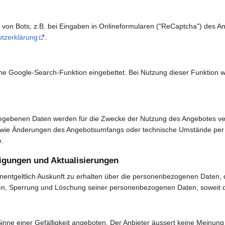
 von Bots, z.B. bei Eingaben in Onlineformularen ("ReCaptcha") des 
tzerklärung
.
 eine Google-Search-Funktion eingebettet. Bei Nutzung dieser Funktion
egebenen Daten werden für die Zwecke der Nutzung des Angebotes ve
, wie Änderungen des Angebotsumfangs oder technische Umstände per E
.
igungen und Aktualisierungen
nentgeltlich Auskunft zu erhalten über die personenbezogenen Daten, d
aten, Sperrung und Löschung seiner personenbezogenen Daten, soweit d
inne einer Gefälligkeit angeboten. Der Anbieter äussert keine Meinung 