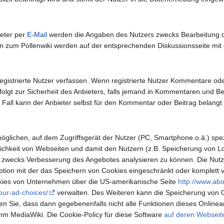
eter per
E-Mail
werden die Angaben des Nutzers zwecks Bearbeitung de
 zum Pollenwiki werden auf der entsprechenden Diskussionsseite mit de
egistrierte Nutzer verfassen. Wenn registrierte Nutzer Kommentare ode
folgt zur Sicherheit des Anbieters, falls jemand in Kommentaren und Be
 Fall kann der Anbieter selbst für den Kommentar oder Beitrag belangt w
möglichen, auf dem Zugriffsgerät der Nutzer (PC, Smartphone o.ä.) spe
chkeit von Webseiten und damit den Nutzern (z.B. Speicherung von Lo
 zwecks Verbesserung des Angebotes analysieren zu können. Die Nutze
tion mit der das Speichern von Cookies eingeschränkt oder komplett v
kies von Unternehmen über die US-amerikanische Seite
http://www.abo
our-ad-choices/
verwalten. Des Weiteren kann die Speicherung von Co
ten Sie, dass dann gegebenenfalls nicht alle Funktionen dieses Onlin
amm MediaWiki. Die Cookie-Policy für diese Software
auf deren Webseit