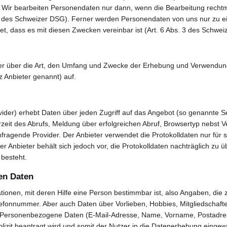
ir bearbeiten Personendaten nur dann, wenn die Bearbeitung rechtmä
d 2 des Schweizer DSG). Ferner werden Personendaten von uns nur zu 
t, dass es mit diesen Zwecken vereinbar ist (Art. 6 Abs. 3 des Schwei
zer über die Art, den Umfang und Zwecke der Erhebung und Verwendun
z Anbieter genannt) auf.
ider) erhebt Daten über jeden Zugriff auf das Angebot (so genannte S
it des Abrufs, Meldung über erfolgreichen Abruf, Browsertyp nebst Ve
fragende Provider. Der Anbieter verwendet die Protokolldaten nur für 
 Anbieter behält sich jedoch vor, die Protokolldaten nachträglich zu 
 besteht.
en Daten
onen, mit deren Hilfe eine Person bestimmbar ist, also Angaben, die 
lefonnummer. Aber auch Daten über Vorlieben, Hobbies, Mitgliedsch
Personenbezogene Daten (E-Mail-Adresse, Name, Vorname, Postadres
izit beantragt wird und somit der Nutzer in die Datenerhebung eingewilli