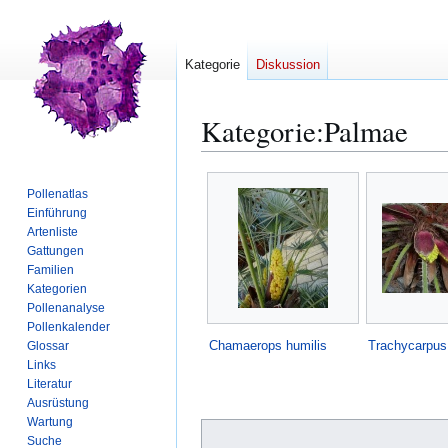
Kategorie
Diskussion
Kategorie
:
Palmae
Zur
Zur
Pollenatlas
Navigation
Suche
Einführung
springen
springen
Artenliste
Gattungen
Familien
Kategorien
Pollenanalyse
Pollenkalender
Chamaerops humilis
Trachycarpus 
Glossar
Links
Literatur
Ausrüstung
Wartung
Suche