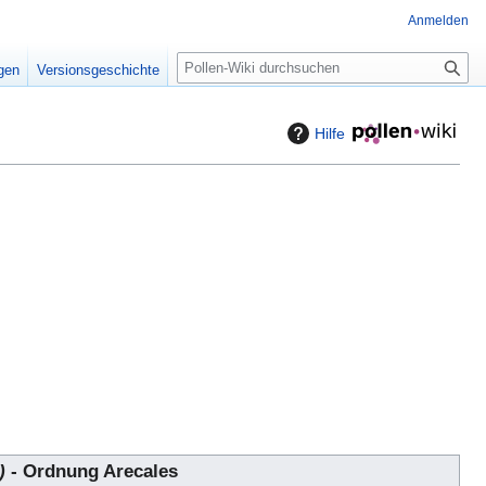
Anmelden
S
igen
Versionsgeschichte
u
c
h
Hilfe
e
)
- Ordnung Arecales