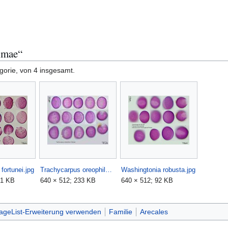
lmae“
gorie, von 4 insgesamt.
fortunei.jpg
Trachycarpus oreophilus.jpg
Washingtonia robusta.jpg
31 KB
640 × 512; 233 KB
640 × 512; 92 KB
PageList-Erweiterung verwenden
Familie
Arecales