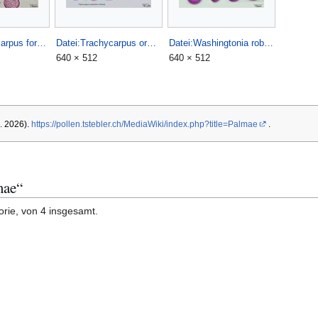
Datei:Trachycarpus fortunei.jpg
Datei:Trachycarpus oreophilus.jpg
Datei:Washingtonia robusta.jpg
640 × 512
640 × 512
g. 2026).
https://pollen.tstebler.ch/MediaWiki/index.php?title=Palmae
.
mae“
orie, von 4 insgesamt.