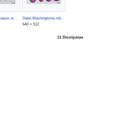
Datei:Trachycarpus oreophilus.jpg
Datei:Washingtonia robusta.jpg
640 × 512
11 Dicolpatae