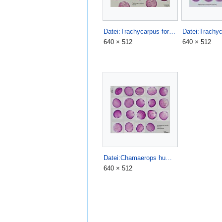
Datei:Trachycarpus fortunei.jpg
640 × 512
640 × 512
Datei:Chamaerops humilis.jpg
640 × 512