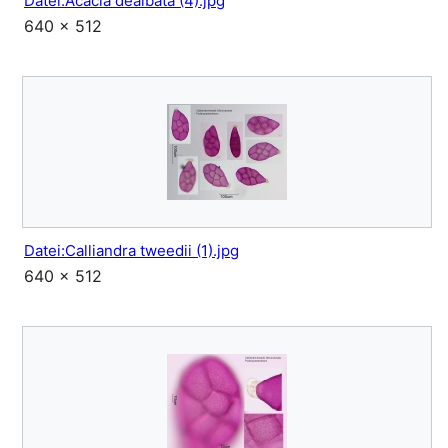
Datei:Acacia dealbata (4).jpg
640 × 512
Datei:Calliandra tweedii (1).jpg
640 × 512