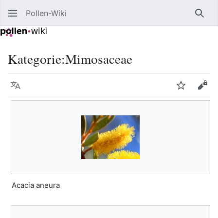
Pollen-Wiki
Such
Kategorie
:
Mimosaceae
Sprache
Beobacht
Quel
Acacia aneura