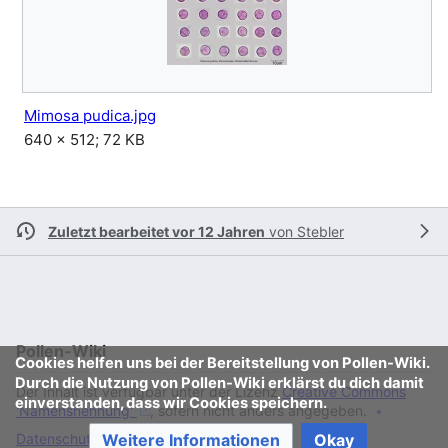
Mimosa pudica.jpg
640 × 512; 72 KB
Zuletzt bearbeitet vor 12 Jahren
von
Stebler
Pollen-Wiki
Cookies helfen uns bei der Bereitstellung von Pollen-Wiki.
Durch die Nutzung von Pollen-Wiki erklärst du dich damit
Der Inhalt ist verfügbar unter der Lizenz
Creative Commons
einverstanden, dass wir Cookies speichern.
'Namensnennung'
, sofern nicht anders angegeben.
Datenschutz
Klassische Ansicht
Weitere Informationen
Okay