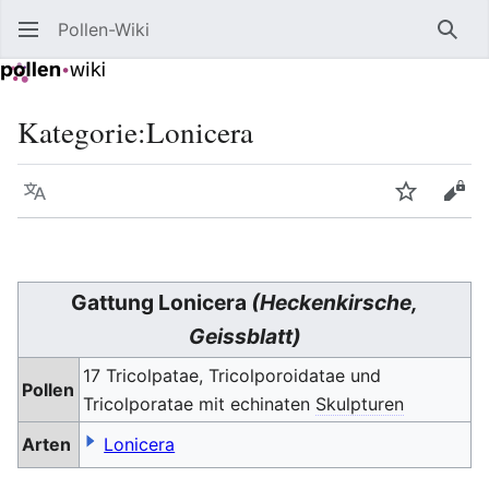
Pollen-Wiki
Such
Kategorie
:
Lonicera
Sprache
Beobacht
Quel
Gattung Lonicera
(Heckenkirsche,
Geissblatt)
17 Tricolpatae, Tricolporoidatae und
Pollen
Tricolporatae mit echinaten
Skulpturen
Arten
Lonicera