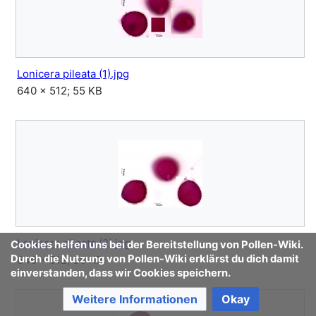
Lonicera pileata (1).jpg
640 × 512; 55 KB
Lonicera pileata (2).jpg
Cookies helfen uns bei der Bereitstellung von Pollen-Wiki.
Durch die Nutzung von Pollen-Wiki erklärst du dich damit
640 × 512; 36 KB
einverstanden, dass wir Cookies speichern.
Weitere Informationen
Okay