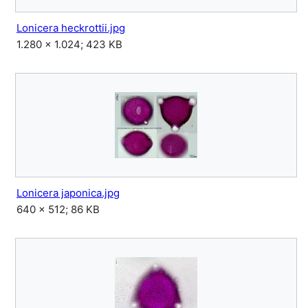
Lonicera heckrottii.jpg
1.280 × 1.024; 423 KB
Lonicera japonica.jpg
640 × 512; 86 KB