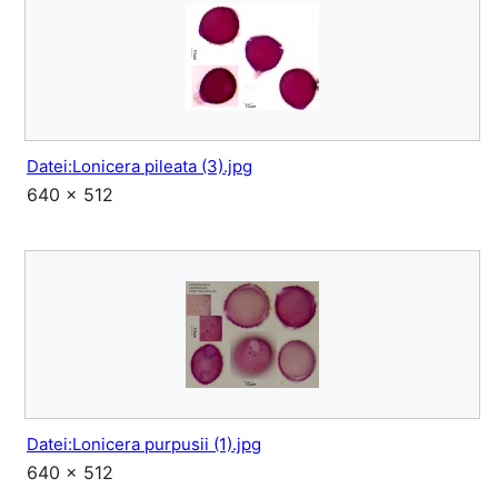
Datei:Lonicera pileata (3).jpg
640 × 512
Datei:Lonicera purpusii (1).jpg
640 × 512