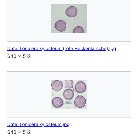
Datei:Lonicera xylosteum (rote Heckenkirsche).jpg
640 × 512
Datei:Lonicera xylosteum.jpg
640 × 512