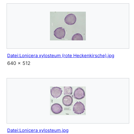
Datei:Lonicera xylosteum (rote Heckenkirsche).jpg
640 × 512
Datei:Lonicera xylosteum.jpg