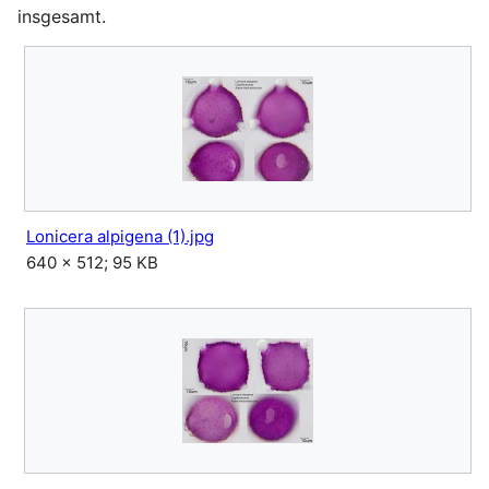
insgesamt.
Lonicera alpigena (1).jpg
640 × 512; 95 KB