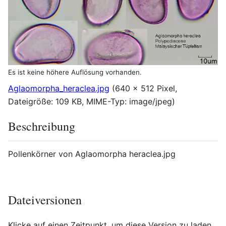
Es ist keine höhere Auflösung vorhanden.
Aglaomorpha_heraclea.jpg
(640 × 512 Pixel,
Dateigröße: 109 KB, MIME-Typ:
image/jpeg
)
Beschreibung
Pollenkörner von Aglaomorpha heraclea.jpg
Dateiversionen
Klicke auf einen Zeitpunkt, um diese Version zu laden.