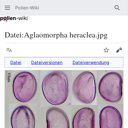
Pollen-Wiki
Such
Datei
:
Aglaomorpha heraclea.jpg
Sprache
Beobacht
Quel
Datei
Dateiversionen
Dateiverwendung