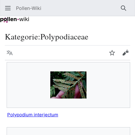
Pollen-Wiki
Such
Kategorie
:
Polypodiaceae
Sprache
Beobacht
Quel
Polypodium interjectum