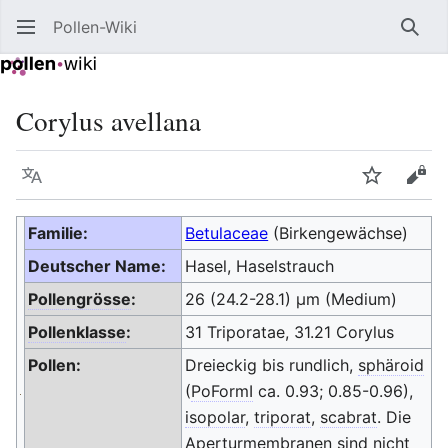
Pollen-Wiki
Such
Corylus avellana
Sprache
Beobacht
Quel
Familie:
Betulaceae
(Birkengewächse)
Deutscher Name:
Hasel, Haselstrauch
Pollengrösse
:
26 (24.2-28.1) μm (Medium)
Pollenklasse
:
31 Triporatae, 31.21 Corylus
Pollen:
Dreieckig bis rundlich,
sphäroid
(
PoFormI
ca. 0.93; 0.85-0.96),
isopolar
,
triporat
,
scabrat
. Die
Aperturmembranen sind nicht