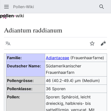
Pollen-Wiki
Such
Adiantum raddianum
Sprache
Beobacht
Quel
Familie:
Adiantaceae
(Frauenhaarfarne)
Deutscher Name:
Südamerikanischer
Frauenhaarfarn
Pollengrösse
:
46 (40.2-49.4) μm (Medium)
Pollenklasse
:
36 Sporen
Pollen:
Sporen: Sphäroid, leicht
dreieckig, halbkreis- bis
sattelförmig,
verrucat
. Mit