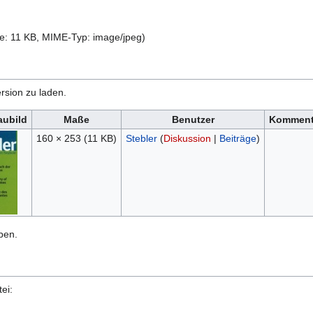
ße: 11 KB, MIME-Typ:
image/jpeg
)
rsion zu laden.
aubild
Maße
Benutzer
Komment
160 × 253
(11 KB)
Stebler
(
Diskussion
|
Beiträge
)
ben.
ei: