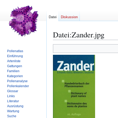
Datei
Diskussion
Datei
:
Zander.jpg
Zur
Zur
Pollenatlas
Navigation
Suche
Einführung
springen
springen
Artenliste
Gattungen
Familien
Kategorien
Pollenanalyse
Pollenkalender
Glossar
Links
Literatur
Ausrüstung
Wartung
Suche