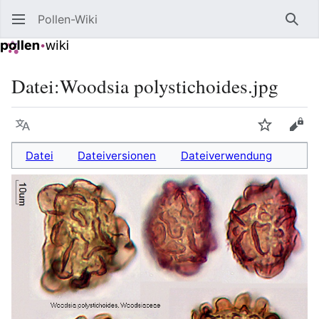
Pollen-Wiki
Such
Datei
:
Woodsia polystichoides.jpg
Sprache
Beobacht
Quel
Datei
Dateiversionen
Dateiverwendung