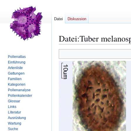
Datei
Diskussion
Datei
:
Tuber melanos
Zur
Zur
Pollenatlas
Navigation
Suche
Einführung
springen
springen
Artenliste
Gattungen
Familien
Kategorien
Pollenanalyse
Pollenkalender
Glossar
Links
Literatur
Ausrüstung
Wartung
Suche