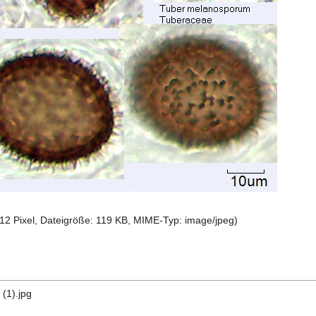
12 Pixel, Dateigröße: 119 KB, MIME-Typ:
image/jpeg
)
(1).jpg