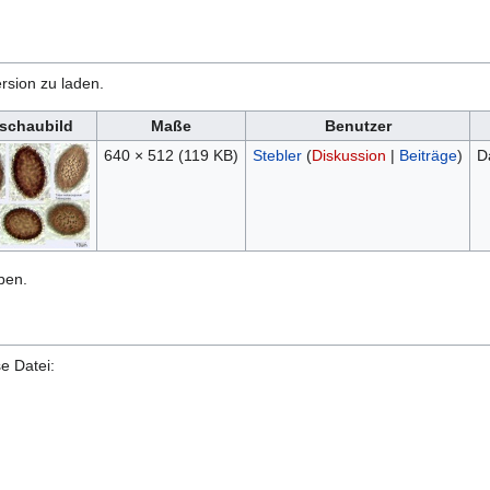
rsion zu laden.
schaubild
Maße
Benutzer
640 × 512
(119 KB)
Stebler
(
Diskussion
|
Beiträge
)
D
ben.
e Datei: