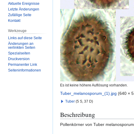
Aktuelle Ereignisse
Letzte Änderungen
Zufällige Seite
Kontakt
Werkzeuge
Links auf diese Seite
Änderungen an
verlinkten Seiten
Spezialseiten
Druckversion
Permanenter Link
Seiten­­informationen
Es ist keine höhere Auflösung vorhanden.
Tuber_melanosporum_(1).jpg
(640 × 5
Tuber
(5 S, 37 D)
Beschreibung
Pollenkörner von Tuber melanosporum 