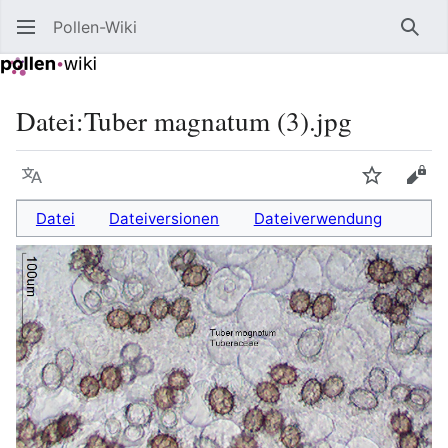
Pollen-Wiki
Such
Datei
:
Tuber magnatum (3).jpg
Sprache
Beobacht
Quel
Datei
Dateiversionen
Dateiverwendung