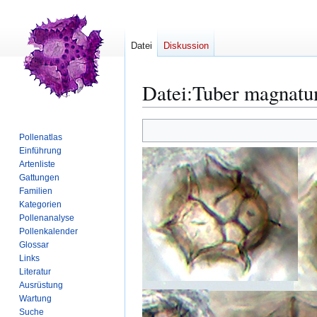
Datei
Diskussion
Datei
:
Tuber magnatu
Zur
Zur
Pollenatlas
Navigation
Suche
Einführung
springen
springen
Artenliste
Gattungen
Familien
Kategorien
Pollenanalyse
Pollenkalender
Glossar
Links
Literatur
Ausrüstung
Wartung
Suche