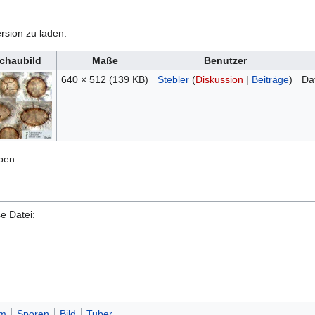
rsion zu laden.
chaubild
Maße
Benutzer
640 × 512
(139 KB)
Stebler
(
Diskussion
|
Beiträge
)
Da
ben.
e Datei:
um
Sporen
Bild
Tuber