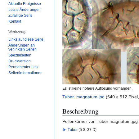
Aktuelle Ereignisse
Letzte Änderungen
Zufällige Seite
Kontakt
Werkzeuge
Links auf diese Seite
Änderungen an
verlinkten Seiten
Spezialseiten
Druckversion
Permanenter Link
Seiten­­informationen
Es ist keine höhere Auflösung vorhanden.
Tuber_magnatum.jpg
(640 × 512 Pixe
Beschreibung
Pollenkörner von Tuber magnatum.jpg
Tuber
(5 S, 37 D)