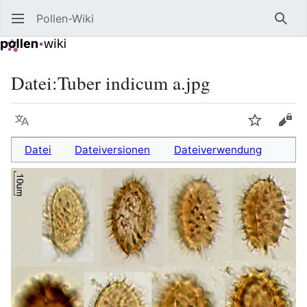
Pollen-Wiki
Such
Datei
:
Tuber indicum a.jpg
Sprache
Beobacht
Quel
Datei
Dateiversionen
Dateiverwendung