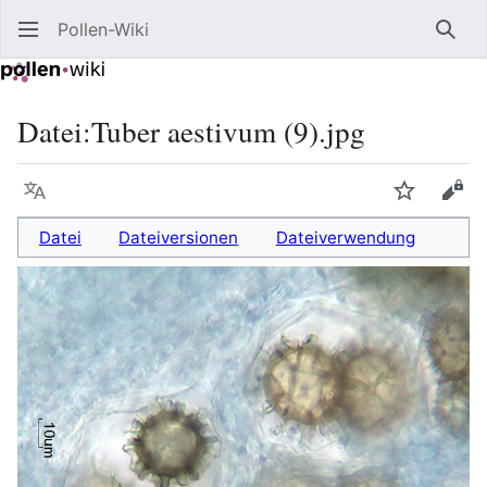
Pollen-Wiki
Such
Datei
:
Tuber aestivum (9).jpg
Sprache
Beobacht
Quel
Datei
Dateiversionen
Dateiverwendung