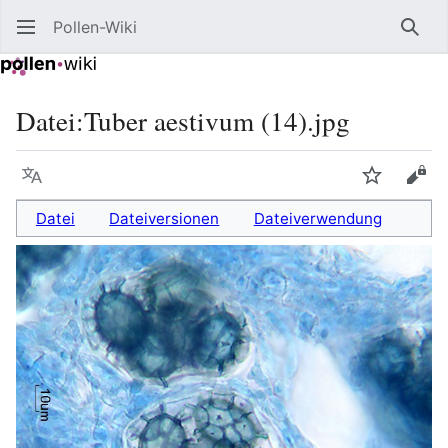
Pollen-Wiki
Such
Datei
:
Tuber aestivum (14).jpg
Sprache
Beobacht
Quel
Datei
Dateiversionen
Dateiverwendung