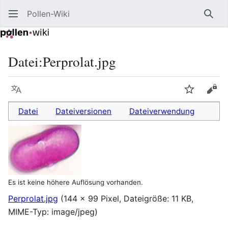
Pollen-Wiki
Such
Datei
:
Perprolat.jpg
Sprache
Beobacht
Quel
Datei
Dateiversionen
Dateiverwendung
Es ist keine höhere Auflösung vorhanden.
Perprolat.jpg
(144 × 99 Pixel, Dateigröße: 11 KB,
MIME-Typ:
image/jpeg
)