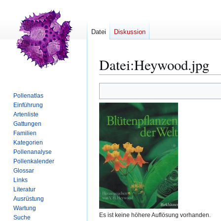
Datei
Diskussion
Datei
:
Heywood.jpg
Zur
Zur
Pollenatlas
Navigation
Suche
Einführung
springen
springen
Artenliste
Gattungen
Familien
Kategorien
Pollenanalyse
Pollenkalender
Glossar
Links
Literatur
Ausrüstung
Wartung
Es ist keine höhere Auflösung vorhanden.
Suche