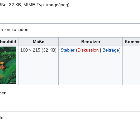
größe: 32 KB, MIME-Typ:
image/jpeg
)
rsion zu laden.
haubild
Maße
Benutzer
Komme
160 × 215
(32 KB)
Stebler
(
Diskussion
|
Beiträge
)
ben.
ei: