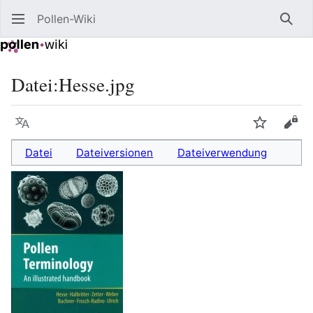
Pollen-Wiki
Such
Datei
:
Hesse.jpg
Sprache
Beobacht
Quel
Datei
Dateiversionen
Dateiverwendung