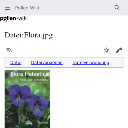
Pollen-Wiki
Such
Datei
:
Flora.jpg
Sprache
Beobacht
Quel
Datei
Dateiversionen
Dateiverwendung