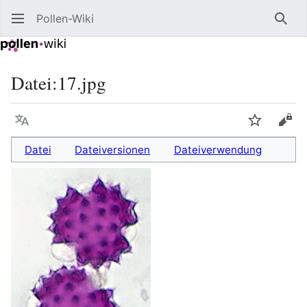
Pollen-Wiki
Such
Datei
:
17.jpg
Sprache
Beobacht
Quel
Datei
Dateiversionen
Dateiverwendung