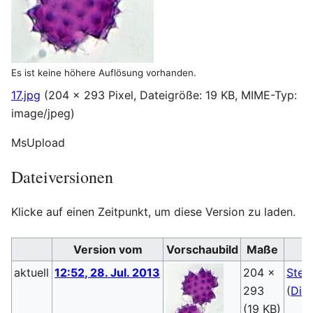
Es ist keine höhere Auflösung vorhanden.
17.jpg
(204 × 293 Pixel, Dateigröße: 19 KB, MIME-Typ:
image/jpeg
)
MsUpload
Dateiversionen
Klicke auf einen Zeitpunkt, um diese Version zu laden.
Version vom
Vorschaubild
Maße
aktuell
12:52, 28. Jul. 2013
204 ×
Steb
293
(
Dis
(19 KB)