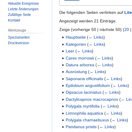
Aktuelle Ereignisse
Letzte Änderungen
Die folgenden Seiten verlinken auf
Lite
Zufällige Seite
Kontakt
Angezeigt werden 21 Einträge.
Zeige (
vorherige 50
|
nächste 50
) (
20
Werkzeuge
Hauptseite
(
← Links
)
Spezialseiten
Druckversion
Kategorien
(
← Links
)
Leer
(
← Links
)
Carex morrowii
(
← Links
)
Datura arborea
(
← Links
)
Ausrüstung
(
← Links
)
Saponaria officinalis
(
← Links
)
Epilobium angustifolium
(
← Links
)
Dipsacus laciniatus
(
← Links
)
Dactylicapnos macrocapnos
(
← Lin
Polygala myrtifolia
(
← Links
)
Limnophila aquatica
(
← Links
)
Polygala chamaebuxus
(
← Links
)
Pandanus pristis
(
← Links
)