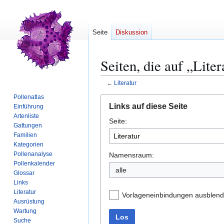
Seite
Diskussion
Seiten, die auf „Liter
←
Literatur
Pollenatlas
Zur
Zur
Links auf diese Seite
Einführung
Navigation
Suche
Artenliste
Seite:
springen
springen
Gattungen
Familien
Kategorien
Pollenanalyse
Namensraum:
Pollenkalender
alle
Glossar
Links
Literatur
Vorlageneinbindungen ausblen
Ausrüstung
Wartung
Los
Suche