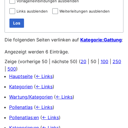
Vorlageneinbindungen ausblenden
Links ausblenden
Weiterleitungen ausblenden
Los
Die folgenden Seiten verlinken auf
Kategorie:Gattung
:
Angezeigt werden 6 Einträge.
Zeige (
vorherige 50
|
nächste 50
) (
20
|
50
|
100
|
250
|
500
)
Hauptseite
(
← Links
)
Kategorien
(
← Links
)
Wartung/Kategorien
(
← Links
)
Pollenatlas
(
← Links
)
Pollenatlas:en
(
← Links
)
Kategorien:en
(
← Links
)