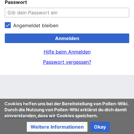
Passwort
Angemeldet bleiben
Anmelden
Hilfe beim Anmelden
Passwort vergessen?
Cookies helfen uns bei der Bereitstellung von Pollen-Wiki.
Pollen-Wiki
Durch die Nutzung von Pollen-Wiki erklärst du dich damit
einverstanden, dass wir Cookies speichern.
Datenschutz
Klassische Ansicht
Weitere Informationen
Okay