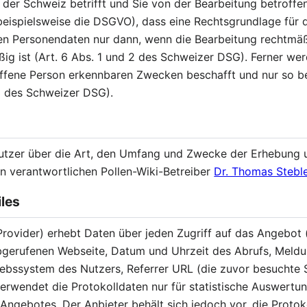
n der Schweiz betrifft und Sie von der Bearbeitung betroff
 beispielsweise die DSGVO), dass eine Rechtsgrundlage für
n Personendaten nur dann, wenn die Bearbeitung rechtmäß
ßig ist (Art. 6 Abs. 1 und 2 des Schweizer DSG). Ferner w
ffene Person erkennbaren Zwecken beschafft und nur so bea
 3 des Schweizer DSG).
Nutzer über die Art, den Umfang und Zwecke der Erhebung
 verantwortlichen Pollen-Wiki-Betreiber
Dr. Thomas Stebl
iles
rovider) erhebt Daten über jeden Zugriff auf das Angebot (
gerufenen Webseite, Datum und Uhrzeit des Abrufs, Meldun
iebssystem des Nutzers, Referrer URL (die zuvor besuchte S
verwendet die Protokolldaten nur für statistische Auswert
Angebotes. Der Anbieter behält sich jedoch vor, die Protok