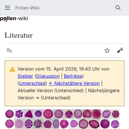
Pollen-Wiki
Such
Literatur
Sprache
Beobacht
Quel
Version vom 15. April 2026, 19:43 Uhr von
Stebler
(
Diskussion
|
Beiträge
)
(
Unterschied
)
← Nächstältere Version
|
Aktuelle Version (Unterschied) | Nächstjüngere
Version → (Unterschied)