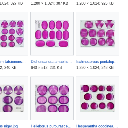
1.024; 327 KB
1.280 × 1.024; 387 KB
1.280 × 1.024; 925 KB
Delphinium tatsienense.jpg
Dichorisandra amabilis.jpg
Echinocereus pentalophus.jpg
12; 240 KB
640 × 512; 231 KB
1.280 × 1.024; 348 KB
s niger.jpg
Helleborus purpurascens.jpg
Hesperantha coccinea.jpg