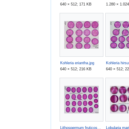
640 × 512; 171 KB
1.280 × 1.02
Kohleria eriantha.jpg
Kohleria hirsu
640 × 512; 216 KB
640 × 512; 2
Lithospermum fruticosum.jpg
Lobularia mar