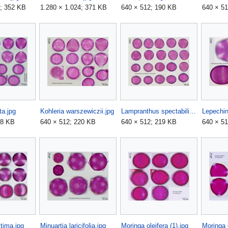
4; 352 KB
1.280 × 1.024; 371 KB
640 × 512; 190 KB
640 × 5
ta.jpg
Kohleria warszewiczii.jpg
Lampranthus spectabilis.jpg
Lepechin
28 KB
640 × 512; 220 KB
640 × 512; 219 KB
640 × 5
itima.jpg
Minuartia laricifolia.jpg
Moringa oleifera (1).jpg
Moringa o