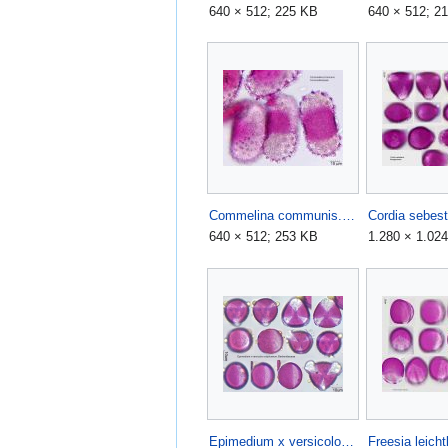
640 × 512; 225 KB
640 × 512; 2
Commelina communis.jpg
Cordia sebest
640 × 512; 253 KB
1.280 × 1.02
Epimedium x versicolor.jpg
Freesia leichtl