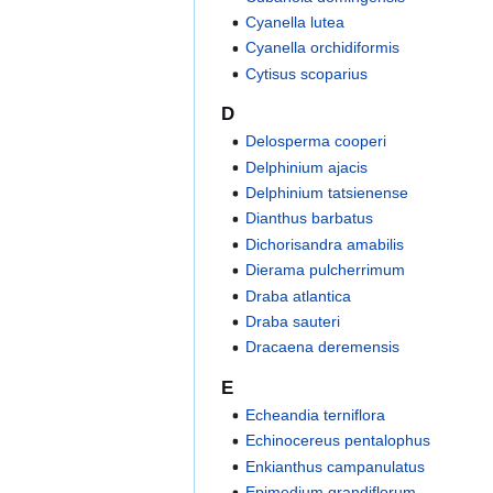
Cyanella lutea
Cyanella orchidiformis
Cytisus scoparius
D
Delosperma cooperi
Delphinium ajacis
Delphinium tatsienense
Dianthus barbatus
Dichorisandra amabilis
Dierama pulcherrimum
Draba atlantica
Draba sauteri
Dracaena deremensis
E
Echeandia terniflora
Echinocereus pentalophus
Enkianthus campanulatus
Epimedium grandiflorum