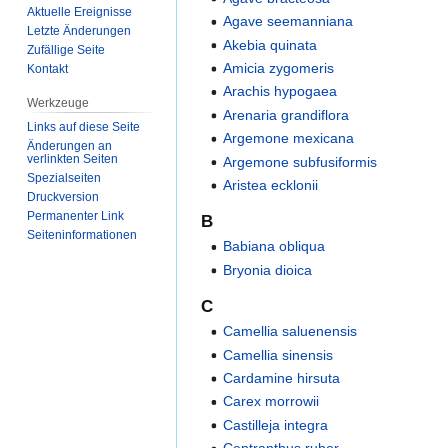
Aktuelle Ereignisse
Agave seemanniana
Letzte Änderungen
Akebia quinata
Zufällige Seite
Amicia zygomeris
Kontakt
Arachis hypogaea
Werkzeuge
Arenaria grandiflora
Links auf diese Seite
Argemone mexicana
Änderungen an
verlinkten Seiten
Argemone subfusiformis
Spezialseiten
Aristea ecklonii
Druckversion
Permanenter Link
B
Seiten­­informationen
Babiana obliqua
Bryonia dioica
C
Camellia saluenensis
Camellia sinensis
Cardamine hirsuta
Carex morrowii
Castilleja integra