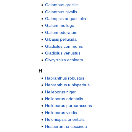
Galanthus gracilis
Galanthus nivalis
Galeopsis angustifolia
Galium mollugo
Galium odoratum
Gibasis pellucida
Gladiolus communis
Gladiolus venustus
Glycyrrhiza echinata
H
Habranthus robustus
Habranthus tubispathus
Helleborus niger
Helleborus orientalis
Helleborus purpurascens
Helleborus viridis
Heloniopsis orientalis
Hesperantha coccinea