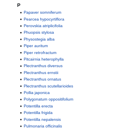
P
Papaver somniferum
Pearcea hypocyrtiflora
Perovskia atriplicifolia
Phuopsis stylosa
Physostegia alba
Piper auritum
Piper retrofractum
Pitcairnia heterophylla
Plectranthus diversus
Plectranthus ernstii
Plectranthus ornatus
Plectranthus scutellarioides
Pollia japonica
Polygonatum oppositifolium
Potentilla erecta
Potentilla frigida
Potentilla nepalensis
Pulmonaria officinalis