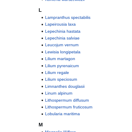
L
Lampranthus spectabilis
Lapeirousia laxa
Lepechinia hastata
Lepechinia salviae
Leucojum vernum
Lewisia longipetala
Lilium martagon
Lilium pyrenaicum
Lilium regale
Lilium speciosum
Limnanthes douglasii
Linum alpinum
Lithospermum diffusum
Lithospermum fruticosum
Lobularia maritima
M
Magnolia liliiflora