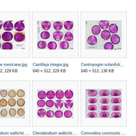
e mexicana.jpg
Castilleja integra.jpg
Centropogon solanifolius (1).jpg
12; 229 KB
640 × 512; 229 KB
640 × 512; 136 KB
Clerodendrum wallichii a.jpg
Clerodendrum wallichii.jpg
Commelina communis (1).jpg