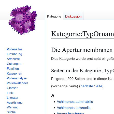
Kategorie
Diskussion
Kategorie
:
TypOrname
Die Aperturmembranen 
Zur
Zur
Pollenatlas
Navigation
Suche
Einführung
Dies Kategorie wurde erst spät eingefü
springen
springen
Artenliste
Gattungen
Seiten in der Kategorie „Ty
Familien
Kategorien
Folgende 200 Seiten sind in dieser Ka
Pollenanalyse
Pollenkalender
(vorherige Seite) (
nächste Seite
)
Glossar
Links
A
Literatur
Achimenes admirabilis
Ausrüstung
Achimenes tarantella
Wartung
Suche
Agave bracteosa