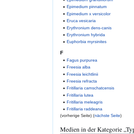
Epimedium pinnatum
Epimedium x versicolor
Eruca vesicaria
Erythronium dens-canis
Erythronium hybrida
Euphorbia myrsinites
F
Fagus purpurea
Freesia alba
Freesia leichtlinii
Freesia refracta
Fritillaria camschatcensis
Fritillaria lutea
Fritillaria meleagris
Fritillaria raddeana
(vorherige Seite) (
nächste Seite
)
Medien in der Kategorie „Ty