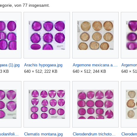
tegorie, von 77 insgesamt.
aea (1).jpg
Arachis hypogaea.jpg
Argemone mexicana a.jpg
Argemon
33 KB
640 × 512; 222 KB
640 × 512; 244 KB
640 × 5
Centropogon solanifolius.jpg
Clematis montana.jpg
Clerodendrum trichotomum 5-045-1.jpg