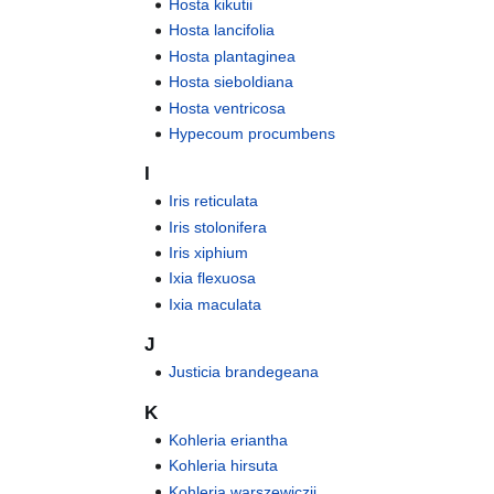
Hosta kikutii
Hosta lancifolia
Hosta plantaginea
Hosta sieboldiana
Hosta ventricosa
Hypecoum procumbens
I
Iris reticulata
Iris stolonifera
Iris xiphium
Ixia flexuosa
Ixia maculata
J
Justicia brandegeana
K
Kohleria eriantha
Kohleria hirsuta
Kohleria warszewiczii