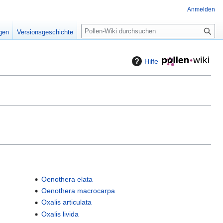
Anmelden
S
igen
Versionsgeschichte
u
c
h
Hilfe
e
Oenothera elata
Oenothera macrocarpa
Oxalis articulata
Oxalis livida