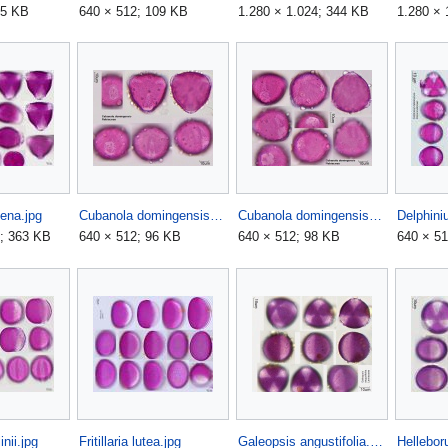
15 KB
640 × 512; 109 KB
1.280 × 1.024; 344 KB
1.280 × 
ena.jpg
Cubanola domingensis (1).jpg
Cubanola domingensis (2).jpg
4; 363 KB
640 × 512; 96 KB
640 × 512; 98 KB
640 × 5
inii.jpg
Fritillaria lutea.jpg
Galeopsis angustifolia.jpg
Helleboru