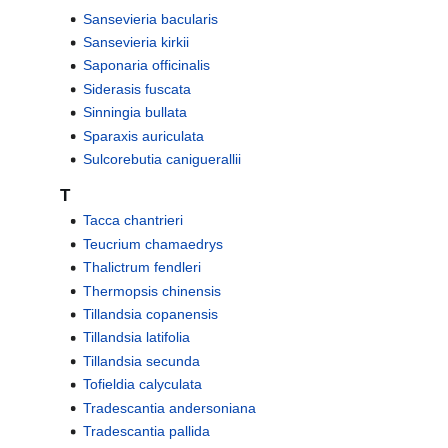
Sansevieria bacularis
Sansevieria kirkii
Saponaria officinalis
Siderasis fuscata
Sinningia bullata
Sparaxis auriculata
Sulcorebutia caniguerallii
T
Tacca chantrieri
Teucrium chamaedrys
Thalictrum fendleri
Thermopsis chinensis
Tillandsia copanensis
Tillandsia latifolia
Tillandsia secunda
Tofieldia calyculata
Tradescantia andersoniana
Tradescantia pallida