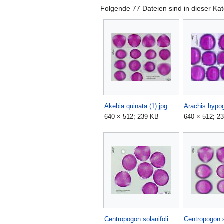
Folgende 77 Dateien sind in dieser Ka
Akebia quinata (1).jpg
Arachis hypog
640 × 512; 239 KB
640 × 512; 2
Centropogon solanifolius (2).jpg