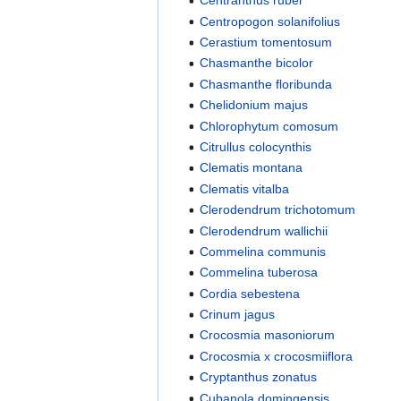
Centranthus ruber
Centropogon solanifolius
Cerastium tomentosum
Chasmanthe bicolor
Chasmanthe floribunda
Chelidonium majus
Chlorophytum comosum
Citrullus colocynthis
Clematis montana
Clematis vitalba
Clerodendrum trichotomum
Clerodendrum wallichii
Commelina communis
Commelina tuberosa
Cordia sebestena
Crinum jagus
Crocosmia masoniorum
Crocosmia x crocosmiiflora
Cryptanthus zonatus
Cubanola domingensis