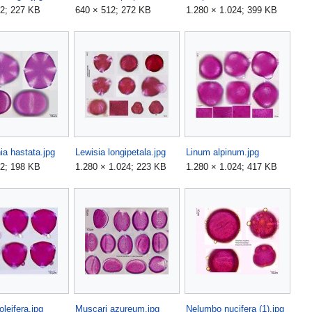
12; 227 KB
640 × 512; 272 KB
1.280 × 1.024; 399 KB
ia hastata.jpg
Lewisia longipetala.jpg
Linum alpinum.jpg
12; 198 KB
1.280 × 1.024; 223 KB
1.280 × 1.024; 417 KB
leifera.jpg
Muscari azureum.jpg
Nelumbo nucifera (1).jpg