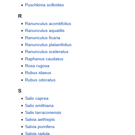
Puschkinia scilloides
R
Ranunculus aconitifolius
Ranunculus aquatilis
Ranunculus ficaria
Ranunculus platanifolius
Ranunculus sceleratus
Raphanus caudatus
Rosa rugosa
Rubus idaeus
Rubus odoratus
S
Salix caprea
Salix smithiana
Salix tarraconensis
Salvia aethiopis
Salvia pomifera
Salvia radula