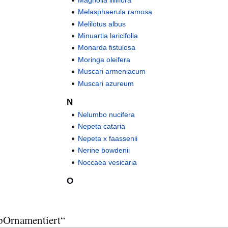
Melasphaerula ramosa
Melilotus albus
Minuartia laricifolia
Monarda fistulosa
Moringa oleifera
Muscari armeniacum
Muscari azureum
N
Nelumbo nucifera
Nepeta cataria
Nepeta x faassenii
Nerine bowdenii
Noccaea vesicaria
O
pOrnamentiert“