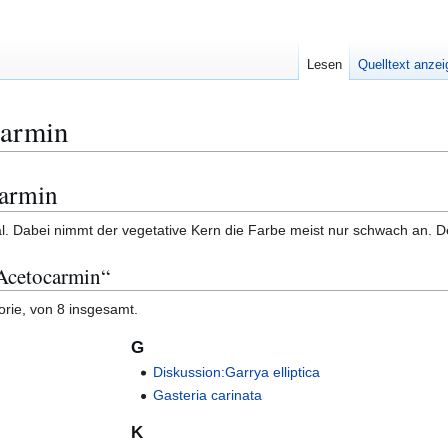
Lesen
Quelltext anze
armin
carmin
. Dabei nimmt der vegetative Kern die Farbe meist nur schwach an. Der 
pAcetocarmin“
orie, von 8 insgesamt.
G
Diskussion:Garrya elliptica
Gasteria carinata
K