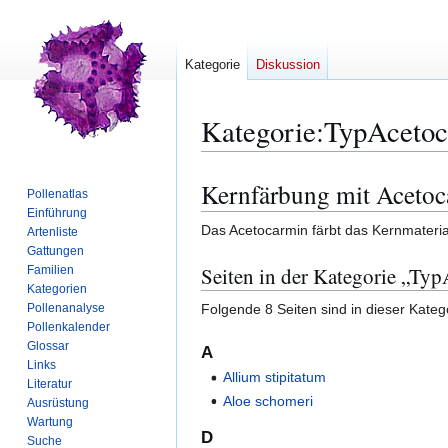
Kategorie
Diskussion
Kategorie
:
TypAcetoc
Kernfärbung mit Aceto
Zur
Zur
Pollenatlas
Navigation
Suche
Einführung
Das Acetocarmin färbt das Kernmaterial
springen
springen
Artenliste
Gattungen
Seiten in der Kategorie „Ty
Familien
Kategorien
Folgende 8 Seiten sind in dieser Kateg
Pollenanalyse
Pollenkalender
Glossar
A
Links
Allium stipitatum
Literatur
Aloe schomeri
Ausrüstung
Wartung
D
Suche