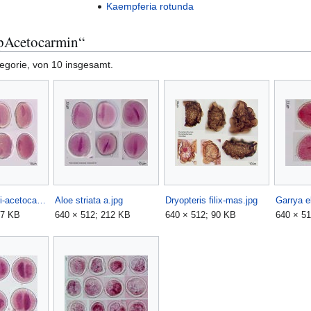
Kaempferia rotunda
ypAcetocarmin“
tegorie, von 10 insgesamt.
Aloe schomeri-acetocarmin.jpg
Aloe striata a.jpg
Dryopteris filix-mas.jpg
07 KB
640 × 512; 212 KB
640 × 512; 90 KB
640 × 5