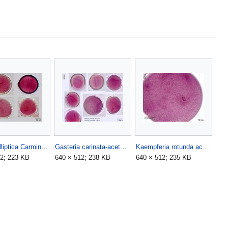
Garrya elliptica Carminessigsäure.jpg
Gasteria carinata-acetocarmin.jpg
Kaempferia rotunda ac (1).jpg
12; 223 KB
640 × 512; 238 KB
640 × 512; 235 KB