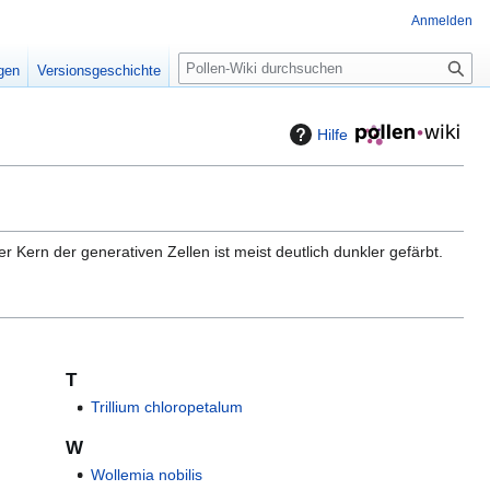
Anmelden
S
igen
Versionsgeschichte
u
c
h
Hilfe
e
Kern der generativen Zellen ist meist deutlich dunkler gefärbt.
T
Trillium chloropetalum
W
Wollemia nobilis