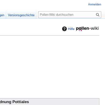
Anmelden
S
igen
Versionsgeschichte
u
c
h
Hilfe
e
dnung Pottiales