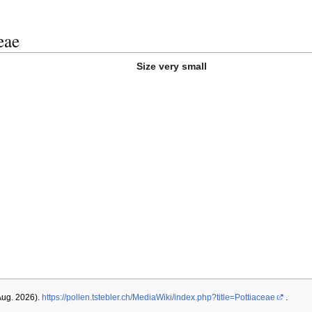
eae
Size very small
 Aug. 2026).
https://pollen.tstebler.ch/MediaWiki/index.php?title=Pottiaceae
.