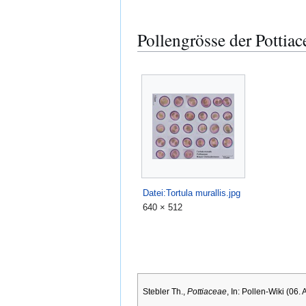
Pollengrösse der Pottiac
Datei:Tortula murallis.jpg
640 × 512
Stebler Th.,
Pottiaceae
, In: Pollen-Wiki (06.