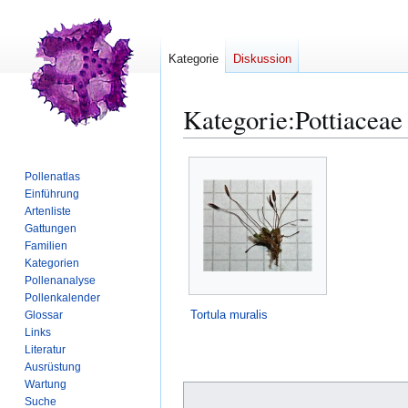
Kategorie
Diskussion
Kategorie
:
Pottiaceae
Zur
Zur
Pollenatlas
Navigation
Suche
Einführung
springen
springen
Artenliste
Gattungen
Familien
Kategorien
Pollenanalyse
Pollenkalender
Tortula muralis
Glossar
Links
Literatur
Ausrüstung
Wartung
Suche