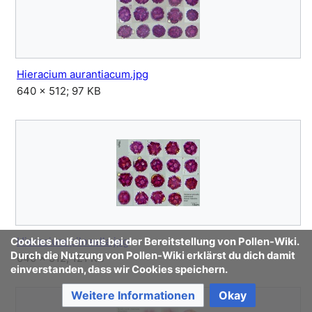
Hieracium aurantiacum.jpg
640 × 512; 97 KB
Hieracium pilosella.jpg
Cookies helfen uns bei der Bereitstellung von Pollen-Wiki.
Durch die Nutzung von Pollen-Wiki erklärst du dich damit
640 × 512; 121 KB
einverstanden, dass wir Cookies speichern.
Weitere Informationen
Okay