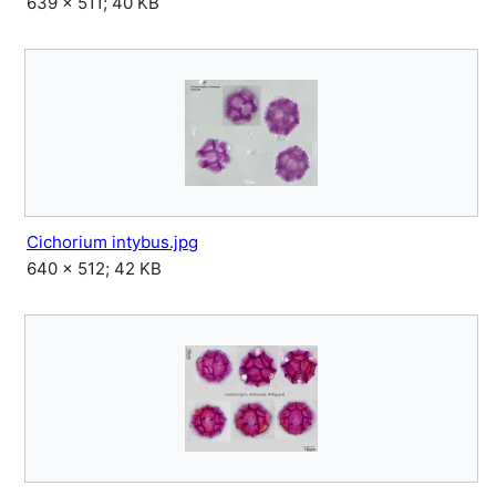
639 × 511; 40 KB
Cichorium intybus.jpg
640 × 512; 42 KB