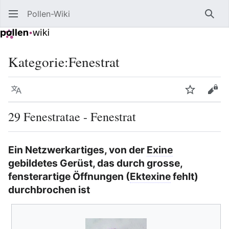
Pollen-Wiki
Such
Kategorie
:
Fenestrat
Sprache
Beobacht
Quel
29 Fenestratae - Fenestrat
Ein Netzwerkartiges, von der
Exine
gebildetes Gerüst, das durch grosse,
fensterartige Öffnungen (
Ektexine
fehlt)
durchbrochen ist