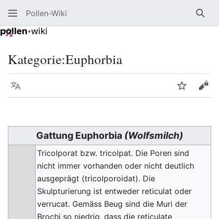
Pollen-Wiki
Such
Kategorie
:
Euphorbia
Sprache
Beobacht
Quel
Gattung Euphorbia
(Wolfsmilch)
Tricolporat bzw. tricolpat. Die Poren sind
nicht immer vorhanden oder nicht deutlich
ausgeprägt (tricolporoidat). Die
Skulpturierung ist entweder reticulat oder
verrucat. Gemäss Beug sind die Muri der
Brochi so niedrig, dass die reticulate