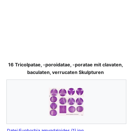
16 Tricolpatae, -poroidatae, -poratae mit clavaten,
baculaten, verrucaten Skulpturen
Datei:Euphorbia amygdaloides (1).jpg