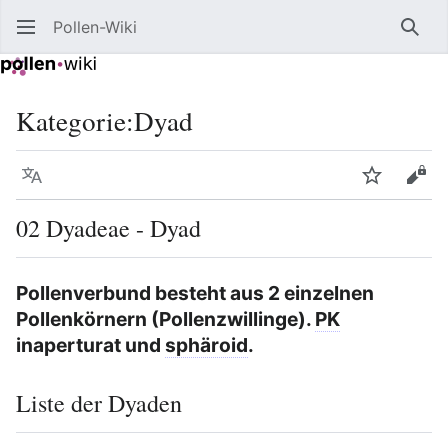
Pollen-Wiki
Such
Kategorie
:
Dyad
Sprache
Beobacht
Quel
02 Dyadeae - Dyad
Pollenverbund besteht aus 2 einzelnen
Pollenkörnern (Pollenzwillinge).
PK
inaperturat und
sphäroid
.
Liste der Dyaden