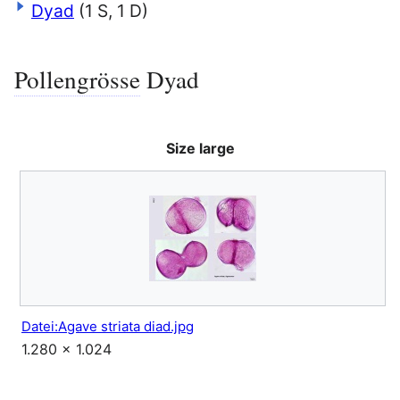
Dyad
(1 S, 1 D)
Pollengrösse
Dyad
Size large
Datei:Agave striata diad.jpg
1.280 × 1.024