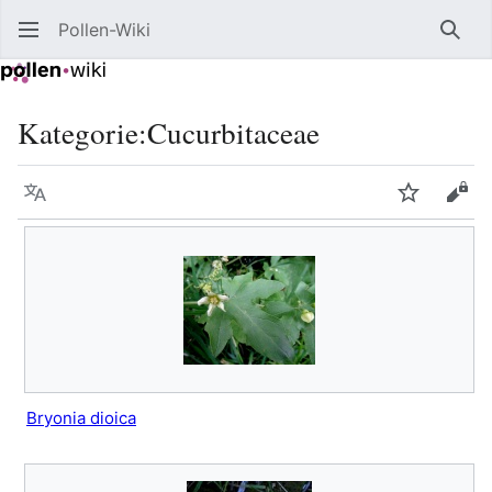
Pollen-Wiki
Such
Kategorie
:
Cucurbitaceae
Sprache
Beobacht
Quel
Bryonia dioica