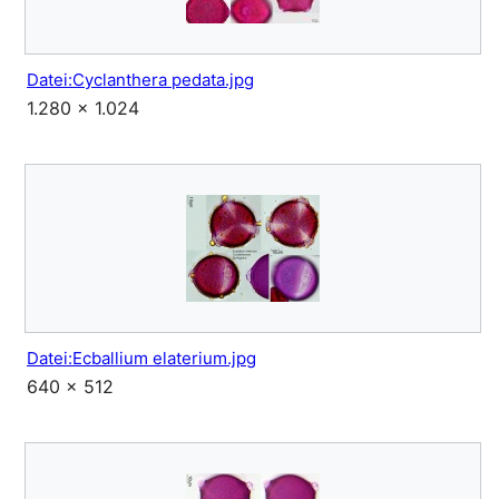
Datei:Cyclanthera pedata.jpg
1.280 × 1.024
Datei:Ecballium elaterium.jpg
640 × 512