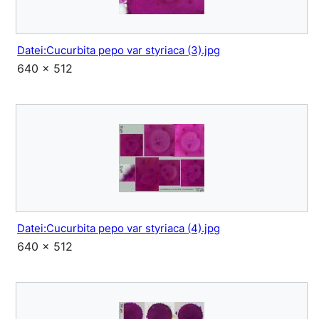
Datei:Cucurbita pepo var styriaca (3).jpg
640 × 512
Datei:Cucurbita pepo var styriaca (4).jpg
640 × 512