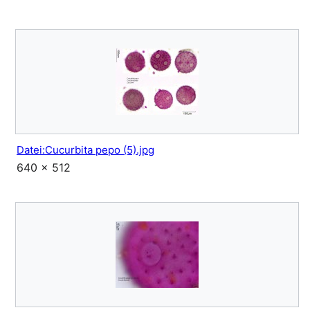
Datei:Cucurbita pepo (5).jpg
640 × 512