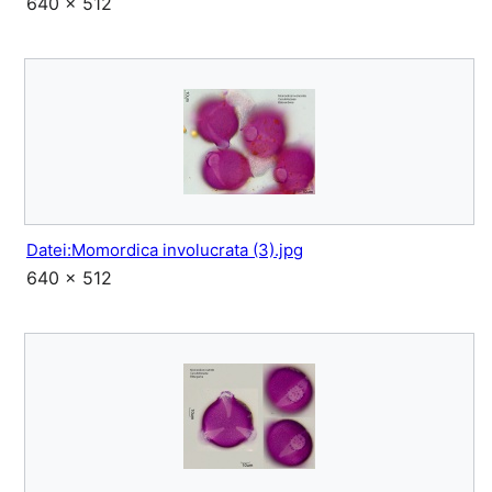
640 × 512
Datei:Momordica involucrata (3).jpg
640 × 512