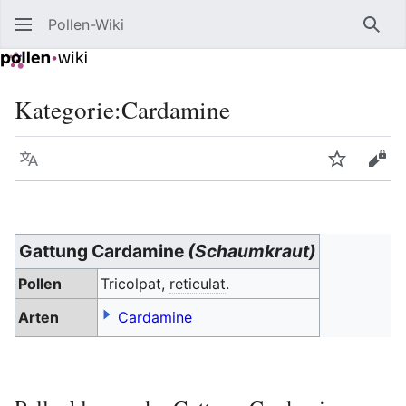
Pollen-Wiki
Such
Kategorie
:
Cardamine
Sprache
Beobacht
Quel
Gattung Cardamine
(Schaumkraut)
Pollen
Tricolpat,
reticulat
.
Arten
Cardamine